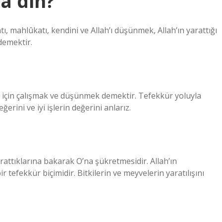
a din?
atı, mahlûkatı, kendini ve Allah’ı düşünmek, Allah’ın yarattığı
demektir.
için çalışmak ve düşünmek demektir. Tefekkür yoluyla
erini ve iyi işlerin değerini anlarız.
arattıklarına bakarak O’na şükretmesidir. Allah’ın
r tefekkür biçimidir. Bitkilerin ve meyvelerin yaratılışını