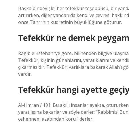
Başka bir deyişle, her tefekkür teşebbüsü, bir yandan
artırırken, diğer yandan da kendi ve çevresi hakkında
önce Tanrı’nın kudretinin büyüklüğüne götürür.
Tefekkür ne demek peygamb
Ragıb el-İsfehanî’ye göre, bilinenden bilgiye ulaşma
Tefekkür, kişinin günahlarını, yaratıklarını ve kend
çıkarmasıdır. Tefekkür, varlıklara bakarak Allah’ı g
vardır.
Tefekkür hangi ayette geçi
Al-i İmran / 191. Bu akıllı insanlar ayakta, otururke
yaratılışına bakarlar ve şöyle derler: “Rabbimiz! Bunl
cehennem azabından koru!” derler.