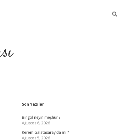
sı
Sidebar
Son Yazılar
betci casino
Bingöl neyin meşhur ?
Ağustos 6, 2026
Kerem Galatasaray’da mı ?
Ağustos 5, 2026