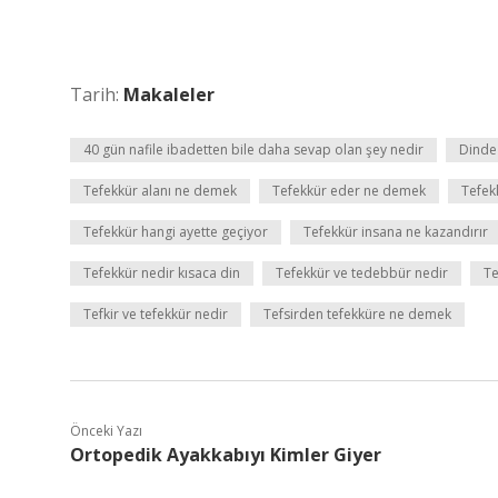
Tarih:
Makaleler
40 gün nafile ibadetten bile daha sevap olan şey nedir
Dinde
Tefekkür alanı ne demek
Tefekkür eder ne demek
Tefek
Tefekkür hangi ayette geçiyor
Tefekkür insana ne kazandırır
Tefekkür nedir kısaca din
Tefekkür ve tedebbür nedir
Te
Tefkir ve tefekkür nedir
Tefsirden tefekküre ne demek
Önceki Yazı
Ortopedik Ayakkabıyı Kimler Giyer