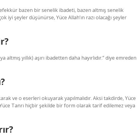
efekkür bazen bir senelik ibadeti, bazen altmış senelik
çok iyi şeyler düşünürse, Yüce Allah’ın razı olacağı şeyler
r?
eya altmış yıllık) aşırı ibadetten daha hayırlıdır.” diye emreden
ı?
rak ve o eserleri okuyarak yapılmalıdır. Aksi takdirde, Yüce
üce Tanrı hiçbir şekilde bir form olarak tarif edilemez veya
rır?