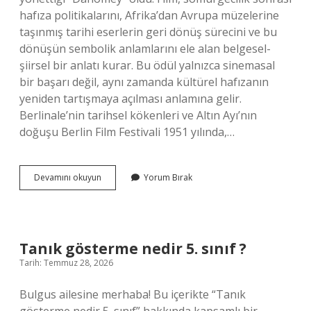
hafıza politikalarını, Afrika’dan Avrupa müzelerine
taşınmış tarihi eserlerin geri dönüş sürecini ve bu
dönüşün sembolik anlamlarını ele alan belgesel-
şiirsel bir anlatı kurar. Bu ödül yalnızca sinemasal
bir başarı değil, aynı zamanda kültürel hafızanın
yeniden tartışmaya açılması anlamına gelir.
Berlinale’nin tarihsel kökenleri ve Altın Ayı’nın
doğuşu Berlin Film Festivali 1951 yılında,…
2024
Devamını okuyun
Yorum Bırak
Altın
Ayı
ödülünü
kim
kazandı
Tanık gösterme nedir 5. sınıf ?
?
Tarih: Temmuz 28, 2026
Bulgus ailesine merhaba! Bu içerikte “Tanık