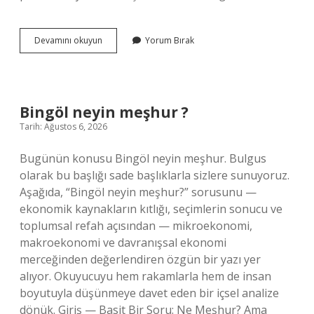
Kapkara’da
Devamını okuyun
Yorum Bırak
hangi
ses
olayı
vardır
?
Bingöl neyin meşhur ?
Tarih: Ağustos 6, 2026
Bugünün konusu Bingöl neyin meşhur. Bulgus
olarak bu başlığı sade başlıklarla sizlere sunuyoruz.
Aşağıda, “Bingöl neyin meşhur?” sorusunu —
ekonomik kaynakların kıtlığı, seçimlerin sonucu ve
toplumsal refah açısından — mikroekonomi,
makroekonomi ve davranışsal ekonomi
merceğinden değerlendiren özgün bir yazı yer
alıyor. Okuyucuyu hem rakamlarla hem de insan
boyutuyla düşünmeye davet eden bir içsel analize
dönük. Giriş — Basit Bir Soru: Ne Meşhur? Ama