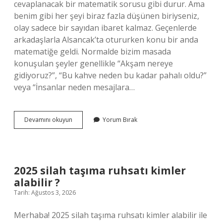
cevaplanacak bir matematik sorusu gibi durur. Ama
benim gibi her şeyi biraz fazla düşünen biriyseniz,
olay sadece bir sayıdan ibaret kalmaz. Geçenlerde
arkadaşlarla Alsancak’ta otururken konu bir anda
matematiğe geldi. Normalde bizim masada
konuşulan şeyler genellikle “Akşam nereye
gidiyoruz?”, “Bu kahve neden bu kadar pahalı oldu?”
veya “İnsanlar neden mesajlara…
3’ün
Devamını okuyun
Yorum Bırak
kökü
kaç
?
2025 silah taşıma ruhsatı kimler
alabilir ?
Tarih: Ağustos 3, 2026
Merhaba! 2025 silah taşıma ruhsatı kimler alabilir ile