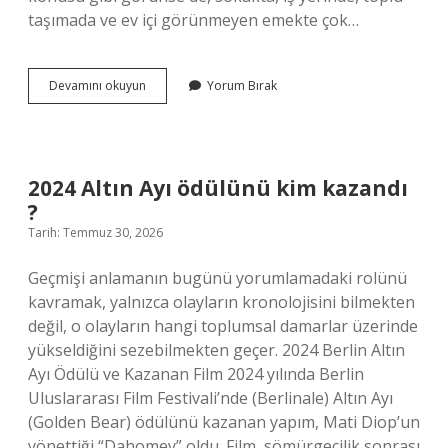
taşımada ve ev içi görünmeyen emekte çok…
İş
Devamını okuyun
Yorum Bırak
uygulanan
kuvvetle
doğru
orantılı
mıdır
2024 Altın Ayı ödülünü kim kazandı
?
?
Tarih: Temmuz 30, 2026
Geçmişi anlamanın bugünü yorumlamadaki rolünü
kavramak, yalnızca olayların kronolojisini bilmekten
değil, o olayların hangi toplumsal damarlar üzerinde
yükseldiğini sezebilmekten geçer. 2024 Berlin Altın
Ayı Ödülü ve Kazanan Film 2024 yılında Berlin
Uluslararası Film Festivali’nde (Berlinale) Altın Ayı
(Golden Bear) ödülünü kazanan yapım, Mati Diop’un
yönettiği “Dahomey” oldu. Film, sömürgecilik sonrası