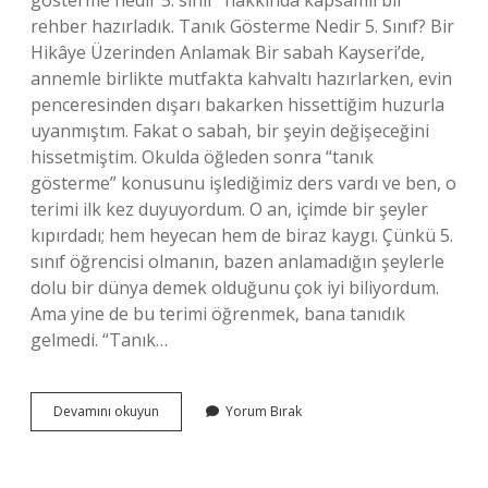
gösterme nedir 5. sınıf” hakkında kapsamlı bir
rehber hazırladık. Tanık Gösterme Nedir 5. Sınıf? Bir
Hikâye Üzerinden Anlamak Bir sabah Kayseri’de,
annemle birlikte mutfakta kahvaltı hazırlarken, evin
penceresinden dışarı bakarken hissettiğim huzurla
uyanmıştım. Fakat o sabah, bir şeyin değişeceğini
hissetmiştim. Okulda öğleden sonra “tanık
gösterme” konusunu işlediğimiz ders vardı ve ben, o
terimi ilk kez duyuyordum. O an, içimde bir şeyler
kıpırdadı; hem heyecan hem de biraz kaygı. Çünkü 5.
sınıf öğrencisi olmanın, bazen anlamadığın şeylerle
dolu bir dünya demek olduğunu çok iyi biliyordum.
Ama yine de bu terimi öğrenmek, bana tanıdık
gelmedi. “Tanık…
Tanık
Devamını okuyun
Yorum Bırak
gösterme
nedir
5.