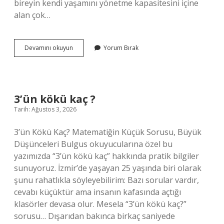
bireyin kendi yaşamını yönetme kapasitesini içine
alan çok…
Avans
Devamını okuyun
Yorum Bırak
faizi
kaç
TL
?
3’ün kökü kaç ?
Tarih: Ağustos 3, 2026
3’ün Kökü Kaç? Matematiğin Küçük Sorusu, Büyük
Düşünceleri Bulgus okuyucularına özel bu
yazımızda “3’ün kökü kaç” hakkında pratik bilgiler
sunuyoruz. İzmir’de yaşayan 25 yaşında biri olarak
şunu rahatlıkla söyleyebilirim: Bazı sorular vardır,
cevabı küçüktür ama insanın kafasında açtığı
klasörler devasa olur. Mesela “3’ün kökü kaç?”
sorusu… Dışarıdan bakınca birkaç saniyede