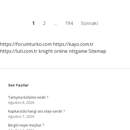
sınıf
?
Yazı
1
2
…
194
Sonraki
sayfalaması
https://forumturko.com
https://kayo.com.tr
https://luti.com.tr
knight online
nttgame
Sitemap
Sidebar
Son Yazılar
Tartışma bölümü nedir ?
Ağustos 8, 2026
Kapkara’da hangi ses olayı vardır ?
Ağustos 7, 2026
Bingöl neyin meşhur ?