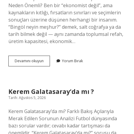
Neden Önemli? Ben bir “ekonomist değil”, ama
kaynakların kıtlığı, fırsatların sınırları ve seçimlerin
sonuçları üzerine düşünen herhangi bir insanım.
“Bingöl neyin meşhur?” demek, salt coğrafya ya da
tarih bilmek değil — aynı zamanda toplumsal refah,
üretim kapasitesi, ekonomik…
Bingöl
Devamını okuyun
Yorum Bırak
neyin
meşhur
?
Kerem Galatasaray’da mı ?
Tarih: Ağustos 5, 2026
Kerem Galatasaray’da mı? Farklı Bakış Açılarıyla
Merak Edilen Sorunun Analizi Futbol dünyasında
bazı sorular vardır; cevabı kadar tartışması da
önemlidir. “Kerem Galatasaray’da mı?” sorusu da