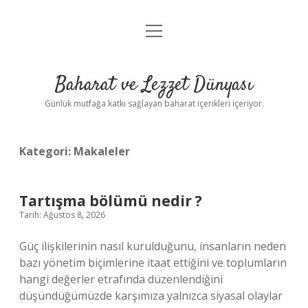
menüyü
Anasayfa
aç
Gizlilik Politikası
Baharat ve Lezzet Dünyası
Yasal Uyarı
Günlük mutfağa katkı sağlayan baharat içerikleri içeriyor.
Kategori:
Makaleler
Tartışma bölümü nedir ?
Tarih: Ağustos 8, 2026
Güç ilişkilerinin nasıl kurulduğunu, insanların neden
bazı yönetim biçimlerine itaat ettiğini ve toplumların
hangi değerler etrafında düzenlendiğini
düşündüğümüzde karşımıza yalnızca siyasal olaylar