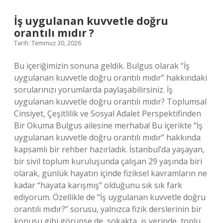
kimler
alabilir
İş uygulanan kuvvetle doğru
?
orantılı mıdır ?
Tarih: Temmuz 30, 2026
Bu içeriğimizin sonuna geldik. Bulgus olarak “İş
uygulanan kuvvetle doğru orantılı mıdır” hakkındaki
sorularınızı yorumlarda paylaşabilirsiniz. İş
uygulanan kuvvetle doğru orantılı mıdır? Toplumsal
Cinsiyet, Çeşitlilik ve Sosyal Adalet Perspektifinden
Bir Okuma Bulgus ailesine merhaba! Bu içerikte “İş
uygulanan kuvvetle doğru orantılı mıdır” hakkında
kapsamlı bir rehber hazırladık. İstanbul’da yaşayan,
bir sivil toplum kuruluşunda çalışan 29 yaşında biri
olarak, günlük hayatın içinde fiziksel kavramların ne
kadar “hayata karışmış” olduğunu sık sık fark
ediyorum. Özellikle de “İş uygulanan kuvvetle doğru
orantılı mıdır?” sorusu, yalnızca fizik derslerinin bir
konusu gibi görünse de, sokakta, iş yerinde, toplu