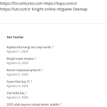
https://forumturko.com
https://kayo.com.tr
https://luti.com.tr
knight online
nttgame
Sitemap
Sidebar
Son Yazılar
Kapkara’da hangi ses olayı vardır ?
Ağustos 7, 2026
Bingöl neyin meşhur ?
Ağustos 6, 2026
Kerem Galatasaray’da mı ?
Ağustos 5, 2026
Avans faizi kaç TL ?
Ağustos 4, 2026
3’ün kökü kaç ?
Ağustos 3, 2026
2025 silah taşıma ruhsatı kimler alabilir ?