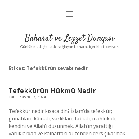
menüyü
Anasayfa
aç
Gizlilik Politikası
Baharat ve Lezzet Dünyası
Yasal Uyarı
Günlük mutfağa katkı sağlayan baharat içerikleri içeriyor.
Etiket:
Tefekkürün sevabı nedir
Tefekkürün Hükmü Nedir
Tarih: Kasım 13, 2024
Tefekkür nedir kısaca din? İslam’da tefekkür;
günahları, kâinatı, varlıkları, tabiatı, mahlûkatı,
kendini ve Allah’ı düşünmek, Allah’ın yarattığı
varlıklardan ve kâinattaki düzenden ders çıkarmak