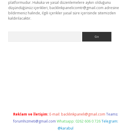
platformudur. Hukuka ve yasal düzenlemelere aykırı olduğunu
düşündüğünüz içerikleri,
backlinkpanelicomtr@gmail.com
adresine
bildirmeniz halinde, ilgili içerikler yasal süre içerisinde sitemizden
kaldırılacaktır.
Arama
asino
Reklam ve İletişim:
E-mail:
backlinkpaneli@gmail.com
Teams:
forumhizmeti@gmail.com
Whatsapp: 0262 606 0 726
Telegram:
@karabul