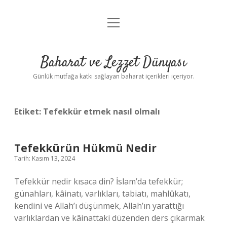
menüyü
Anasayfa
aç
Gizlilik Politikası
Baharat ve Lezzet Dünyası
Yasal Uyarı
Günlük mutfağa katkı sağlayan baharat içerikleri içeriyor.
Etiket:
Tefekkür etmek nasıl olmalı
Tefekkürün Hükmü Nedir
Tarih: Kasım 13, 2024
Tefekkür nedir kısaca din? İslam’da tefekkür;
günahları, kâinatı, varlıkları, tabiatı, mahlûkatı,
kendini ve Allah’ı düşünmek, Allah’ın yarattığı
varlıklardan ve kâinattaki düzenden ders çıkarmak