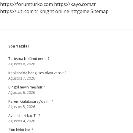
https://forumturko.com
https://kayo.com.tr
https://luti.com.tr
knight online
nttgame
Sitemap
Sidebar
Son Yazılar
Tartışma bölümü nedir ?
Ağustos 8, 2026
Kapkara’da hangi ses olayı vardır ?
Ağustos 7, 2026
Bingöl neyin meşhur ?
Ağustos 6, 2026
Kerem Galatasaray’da mı ?
Ağustos 5, 2026
Avans faizi kaç TL ?
Ağustos 4, 2026
3’ün kökü kaç ?