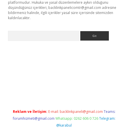
platformudur. Hukuka ve yasal düzenlemelere aykırı olduğunu
düşündüğünüz içerikleri,
backlinkpanelicomtr@gmail.com
adresine
bildirmeniz halinde, ilgili içerikler yasal süre içerisinde sitemizden
kaldırılacaktır.
Arama
sino
Reklam ve İletişim:
E-mail:
backlinkpaneli@gmail.com
Teams:
forumhizmeti@gmail.com
Whatsapp: 0262 606 0 726
Telegram:
@karabul