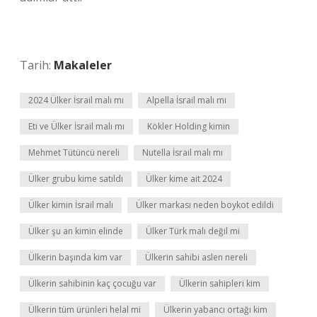
Tarih:
Makaleler
2024 Ülker İsrail malı mı
Alpella İsrail malı mı
Eti ve Ülker İsrail malı mı
Kökler Holding kimin
Mehmet Tütüncü nereli
Nutella İsrail malı mı
Ülker grubu kime satıldı
Ülker kime ait 2024
Ülker kimin İsrail malı
Ülker markası neden boykot edildi
Ülker şu an kimin elinde
Ülker Türk malı değil mi
Ülkerin başında kim var
Ülkerin sahibi aslen nereli
Ülkerin sahibinin kaç çocuğu var
Ülkerin sahipleri kim
Ülkerin tüm ürünleri helal mi
Ülkerin yabancı ortağı kim