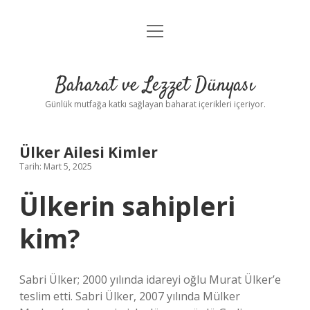
menüyü
Anasayfa
aç
Gizlilik Politikası
Baharat ve Lezzet Dünyası
Yasal Uyarı
Günlük mutfağa katkı sağlayan baharat içerikleri içeriyor.
Ülker Ailesi Kimler
Tarih: Mart 5, 2025
Ülkerin sahipleri
kim?
Sabri Ülker; 2000 yılında idareyi oğlu Murat Ülker’e
teslim etti. Sabri Ülker, 2007 yılında Mülker