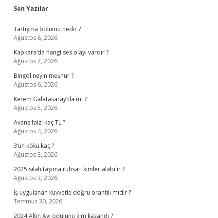
Sidebar
Son Yazılar
Tartışma bölümü nedir ?
Ağustos 8, 2026
Kapkara’da hangi ses olayı vardır ?
Ağustos 7, 2026
Bingöl neyin meşhur ?
Ağustos 6, 2026
Kerem Galatasaray’da mı ?
Ağustos 5, 2026
Avans faizi kaç TL ?
Ağustos 4, 2026
3’ün kökü kaç ?
Ağustos 3, 2026
2025 silah taşıma ruhsatı kimler alabilir ?
Ağustos 3, 2026
İş uygulanan kuvvetle doğru orantılı mıdır ?
Temmuz 30, 2026
2024 Altın Ayı ödülünü kim kazandı ?