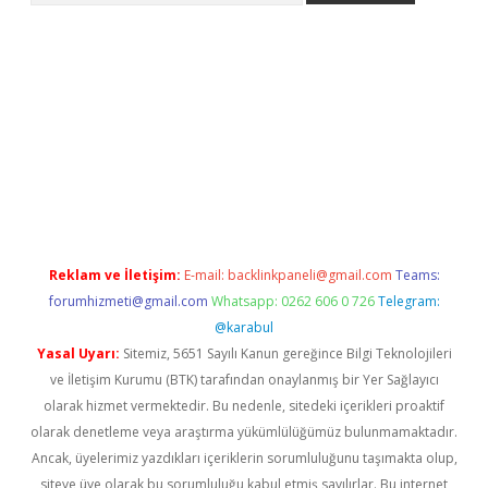
asino
Reklam ve İletişim:
E-mail:
backlinkpaneli@gmail.com
Teams:
forumhizmeti@gmail.com
Whatsapp: 0262 606 0 726
Telegram:
@karabul
Yasal Uyarı:
Sitemiz, 5651 Sayılı Kanun gereğince Bilgi Teknolojileri
ve İletişim Kurumu (BTK) tarafından onaylanmış bir Yer Sağlayıcı
olarak hizmet vermektedir. Bu nedenle, sitedeki içerikleri proaktif
olarak denetleme veya araştırma yükümlülüğümüz bulunmamaktadır.
Ancak, üyelerimiz yazdıkları içeriklerin sorumluluğunu taşımakta olup,
siteye üye olarak bu sorumluluğu kabul etmiş sayılırlar. Bu internet