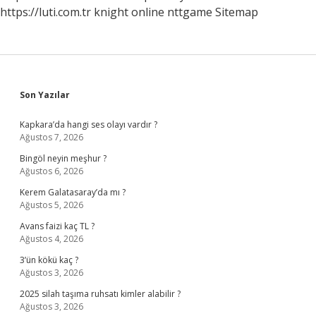
https://luti.com.tr
knight online
nttgame
Sitemap
Sidebar
Son Yazılar
Kapkara’da hangi ses olayı vardır ?
Ağustos 7, 2026
Bingöl neyin meşhur ?
Ağustos 6, 2026
Kerem Galatasaray’da mı ?
Ağustos 5, 2026
Avans faizi kaç TL ?
Ağustos 4, 2026
3’ün kökü kaç ?
Ağustos 3, 2026
2025 silah taşıma ruhsatı kimler alabilir ?
Ağustos 3, 2026