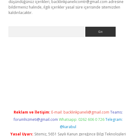
düşündüğünüz içerikleri,
backlinkpanelicomtr@gmail.com
adresine
bildirmeniz halinde, ilgili içerikler yasal süre içerisinde sitemizden
kaldırılacaktır.
Arama
ino
Reklam ve İletişim:
E-mail:
backlinkpaneli@gmail.com
Teams:
forumhizmeti@gmail.com
Whatsapp: 0262 606 0 726
Telegram:
@karabul
Yasal Uyarı:
Sitemiz, 5651 Sayılı Kanun gereğince Bilgi Teknolojileri