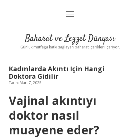
menüyü
Anasayfa
aç
Gizlilik Politikası
Baharat ve Lezzet Dünyası
Yasal Uyarı
Günlük mutfağa katkı sağlayan baharat içerikleri içeriyor.
Kadınlarda Akıntı Için Hangi
Doktora Gidilir
Tarih: Mart 7, 2025
Vajinal akıntıyı
doktor nasıl
muayene eder?