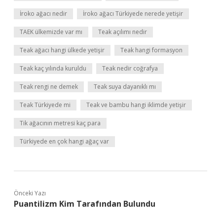
İroko ağacı nedir
İroko ağacı Türkiyede nerede yetişir
TAEK ülkemizde var mı
Teak açılımı nedir
Teak ağacı hangi ülkede yetişir
Teak hangi formasyon
Teak kaç yılında kuruldu
Teak nedir coğrafya
Teak rengi ne demek
Teak suya dayanıklı mı
Teak Türkiyede mi
Teak ve bambu hangi iklimde yetişir
Tik ağacının metresi kaç para
Türkiyede en çok hangi ağaç var
Önceki Yazı
Puantilizm Kim Tarafından Bulundu