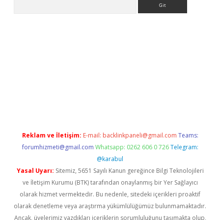
Arama
no
Reklam ve İletişim:
E-mail:
backlinkpaneli@gmail.com
Teams:
forumhizmeti@gmail.com
Whatsapp: 0262 606 0 726
Telegram:
@karabul
Yasal Uyarı:
Sitemiz, 5651 Sayılı Kanun gereğince Bilgi Teknolojileri
ve İletişim Kurumu (BTK) tarafından onaylanmış bir Yer Sağlayıcı
olarak hizmet vermektedir. Bu nedenle, sitedeki içerikleri proaktif
olarak denetleme veya araştırma yükümlülüğümüz bulunmamaktadır.
Ancak, üyelerimiz yazdıkları içeriklerin sorumluluğunu taşımakta olup,