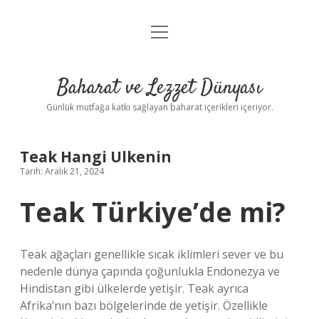
menüyü
Anasayfa
aç
Gizlilik Politikası
Baharat ve Lezzet Dünyası
Yasal Uyarı
Günlük mutfağa katkı sağlayan baharat içerikleri içeriyor.
Teak Hangi Ulkenin
Tarih: Aralık 21, 2024
Teak Türkiye’de mi?
Teak ağaçları genellikle sıcak iklimleri sever ve bu
nedenle dünya çapında çoğunlukla Endonezya ve
Hindistan gibi ülkelerde yetişir. Teak ayrıca
Afrika’nın bazı bölgelerinde de yetişir. Özellikle