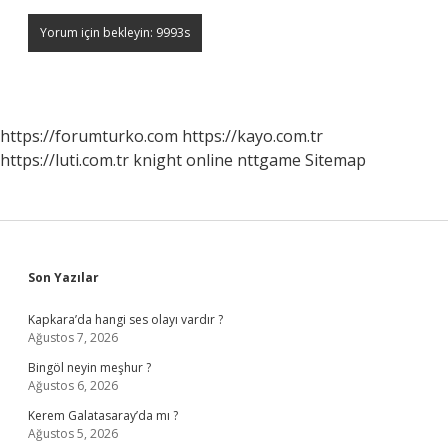
https://forumturko.com
https://kayo.com.tr
https://luti.com.tr
knight online
nttgame
Sitemap
Sidebar
Son Yazılar
Kapkara’da hangi ses olayı vardır ?
Ağustos 7, 2026
Bingöl neyin meşhur ?
Ağustos 6, 2026
Kerem Galatasaray’da mı ?
Ağustos 5, 2026