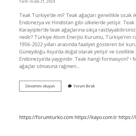
Tarih: Aralık 21, 2024
Teak Türkiye’de mi? Teak ağaçları genellikle sıcak 
Endonezya ve Hindistan gibi ülkelerde yetişir. Teak a
Karayipler’de teak ağaçlarına sıkça rastlayabilirsiniz
nedir? Türkiye Atom Enerjisi Kurumu, Türkiye’nin r
1956-2022 yılları arasında faaliyet gösteren bir ku
Güneydoğu Asya’da doğal olarak yetişir ve özellikl
Endonezya’da yaygındır. Teak hangi formasyon? • M
ağaçlar olmasına rağmen…
Teak
Devamını okuyun
Yorum Bırak
Hangi
Ulkenin
https://forumturko.com
https://kayo.com.tr
https://