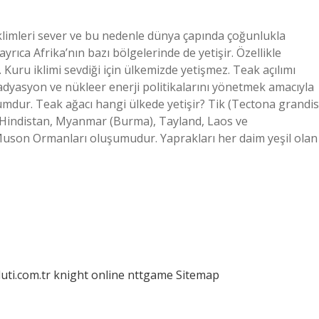
iklimleri sever ve bu nedenle dünya çapında çoğunlukla
yrıca Afrika’nın bazı bölgelerinde de yetişir. Özellikle
. Kuru iklimi sevdiği için ülkemizde yetişmez. Teak açılımı
adyasyon ve nükleer enerji politikalarını yönetmek amacıyla
rumdur. Teak ağacı hangi ülkede yetişir? Tik (Tectona grandis
e Hindistan, Myanmar (Burma), Tayland, Laos ve
uson Ormanları oluşumudur. Yaprakları her daim yeşil olan
luti.com.tr
knight online
nttgame
Sitemap