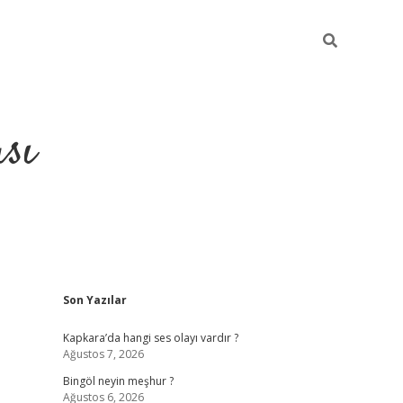
sı
Sidebar
Son Yazılar
betci casino
Kapkara’da hangi ses olayı vardır ?
Ağustos 7, 2026
Bingöl neyin meşhur ?
Ağustos 6, 2026