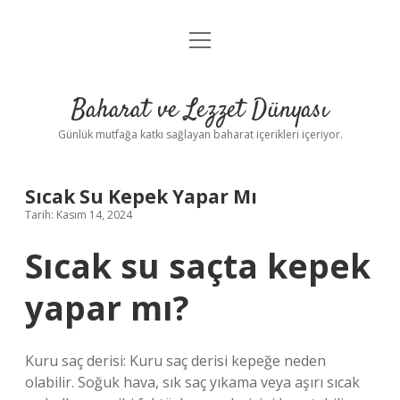
menüyü
Anasayfa
aç
Gizlilik Politikası
Baharat ve Lezzet Dünyası
Yasal Uyarı
Günlük mutfağa katkı sağlayan baharat içerikleri içeriyor.
Sıcak Su Kepek Yapar Mı
Tarih: Kasım 14, 2024
Sıcak su saçta kepek
yapar mı?
Kuru saç derisi: Kuru saç derisi kepeğe neden
olabilir. Soğuk hava, sık saç yıkama veya aşırı sıcak