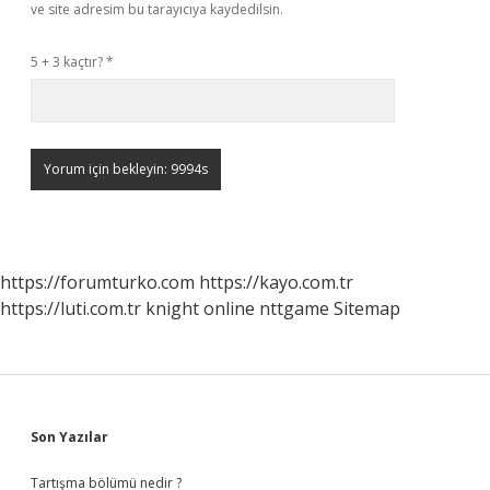
ve site adresim bu tarayıcıya kaydedilsin.
5 + 3 kaçtır?
*
https://forumturko.com
https://kayo.com.tr
https://luti.com.tr
knight online
nttgame
Sitemap
Sidebar
Son Yazılar
Tartışma bölümü nedir ?