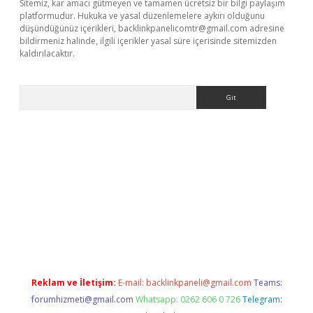
Sitemiz, kar amacı gütmeyen ve tamamen ücretsiz bir bilgi paylaşım
platformudur. Hukuka ve yasal düzenlemelere aykırı olduğunu
düşündüğünüz içerikleri,
backlinkpanelicomtr@gmail.com
adresine
bildirmeniz halinde, ilgili içerikler yasal süre içerisinde sitemizden
kaldırılacaktır.
Arama
asino
Reklam ve İletişim:
E-mail:
backlinkpaneli@gmail.com
Teams:
forumhizmeti@gmail.com
Whatsapp: 0262 606 0 726
Telegram: