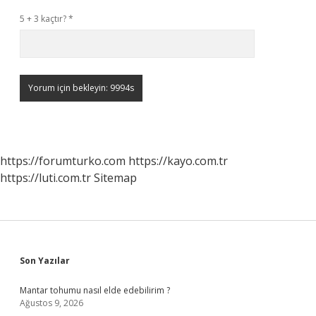
5 + 3 kaçtır?
*
https://forumturko.com
https://kayo.com.tr
https://luti.com.tr
Sitemap
Sidebar
Son Yazılar
Mantar tohumu nasıl elde edebilirim ?
Ağustos 9, 2026