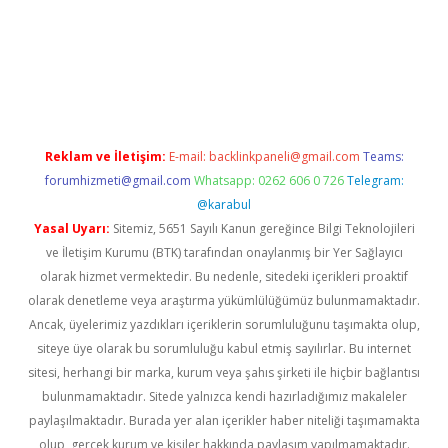
 casino
Reklam ve İletişim:
E-mail:
backlinkpaneli@gmail.com
Teams:
forumhizmeti@gmail.com
Whatsapp: 0262 606 0 726
Telegram:
@karabul
Yasal Uyarı:
Sitemiz, 5651 Sayılı Kanun gereğince Bilgi Teknolojileri
ve İletişim Kurumu (BTK) tarafından onaylanmış bir Yer Sağlayıcı
olarak hizmet vermektedir. Bu nedenle, sitedeki içerikleri proaktif
olarak denetleme veya araştırma yükümlülüğümüz bulunmamaktadır.
Ancak, üyelerimiz yazdıkları içeriklerin sorumluluğunu taşımakta olup,
siteye üye olarak bu sorumluluğu kabul etmiş sayılırlar. Bu internet
sitesi, herhangi bir marka, kurum veya şahıs şirketi ile hiçbir bağlantısı
bulunmamaktadır. Sitede yalnızca kendi hazırladığımız makaleler
paylaşılmaktadır. Burada yer alan içerikler haber niteliği taşımamakta
olup, gerçek kurum ve kişiler hakkında paylaşım yapılmamaktadır.