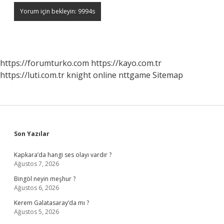
https://forumturko.com
https://kayo.com.tr
https://luti.com.tr
knight online
nttgame
Sitemap
Sidebar
Son Yazılar
Kapkara’da hangi ses olayı vardır ?
Ağustos 7, 2026
Bingöl neyin meşhur ?
Ağustos 6, 2026
Kerem Galatasaray’da mı ?
Ağustos 5, 2026