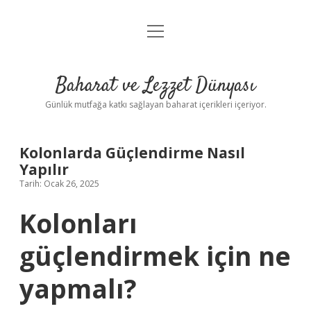
menüyü
Anasayfa
aç
Gizlilik Politikası
Baharat ve Lezzet Dünyası
Yasal Uyarı
Günlük mutfağa katkı sağlayan baharat içerikleri içeriyor.
Kolonlarda Güçlendirme Nasıl
Yapılır
Tarih: Ocak 26, 2025
Kolonları
güçlendirmek için ne
yapmalı?