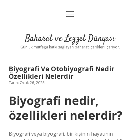
menüyü
Anasayfa
aç
Gizlilik Politikası
Baharat ve Lezzet Dünyası
Yasal Uyarı
Günlük mutfağa katkı sağlayan baharat içerikleri içeriyor.
Biyografi Ve Otobiyografi Nedir
Özellikleri Nelerdir
Tarih: Ocak 26, 2025
Biyografi nedir,
özellikleri nelerdir?
Biyografi veya biyografi, bir kişinin hayatının