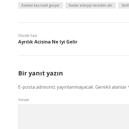
Kasılan kas nasıl gevşer
Kaslar enerjiyi nereden alır
Sert
Önceki Yazı
Ayrılık Acisina Ne Iyi Gelir
Bir yanıt yazın
E-posta adresiniz yayınlanmayacak.
Gerekli alanlar
Yorum