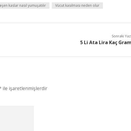
leşen kaslar nasıl yumuşatılır
Vücut kasılması neden olur
Sonraki Yaz
5 Li Ata Lira Kaç Gra
*
ile işaretlenmişlerdir