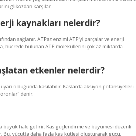
arını glikozdan karşılar.
erji kaynakları nelerdir?
afından sağlanır. ATPaz enzimi ATP’yi parçalar ve enerji
ında, hücrede bulunan ATP moleküllerini çok az miktarda
aşlatan etkenler nelerdir?
el uyarı olduğunda kasılabilir. Kaslarda aksiyon potansiyelleri
öronlar” denir.
ha büyük hale getirir. Kas güçlendirme ve büyümesi düzenli
r. Bu, vücutta daha fazla kas kütlesi oluşturarak gücü,