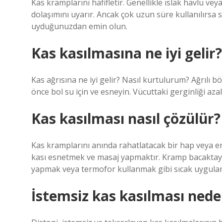
Kas kramplarını hafifletir. Genellikle ıslak havlu vey
dolaşımını uyarır. Ancak çok uzun süre kullanılırs
uyduğunuzdan emin olun.
Kas kasılmasına ne iyi gelir?
Kas ağrısına ne iyi gelir? Nasıl kurtulurum? Ağrılı bö
önce bol su için ve esneyin. Vücuttaki gerginliği aza
Kas kasılması nasıl çözülür?
Kas kramplarını anında rahatlatacak bir hap veya en
kası esnetmek ve masaj yapmaktır. Kramp bacaktaysa
yapmak veya termofor kullanmak gibi sıcak uygulam
İstemsiz kas kasılması nede