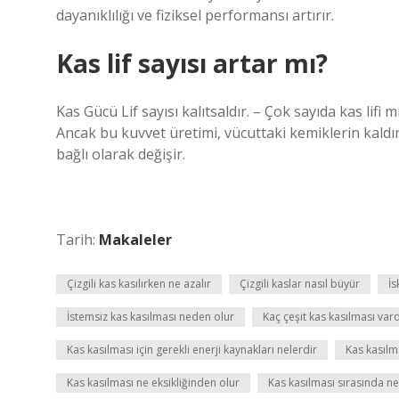
dayanıklılığı ve fiziksel performansı artırır.
Kas lif sayısı artar mı?
Kas Gücü Lif sayısı kalıtsaldır. – Çok sayıda kas lifi 
Ancak bu kuvvet üretimi, vücuttaki kemiklerin kaldı
bağlı olarak değişir.
Tarih:
Makaleler
Çizgili kas kasılırken ne azalır
Çizgili kaslar nasıl büyür
İs
İstemsiz kas kasılması neden olur
Kaç çeşit kas kasılması vard
Kas kasılması için gerekli enerji kaynakları nelerdir
Kas kasılma
Kas kasılması ne eksikliğinden olur
Kas kasılması sırasında ne