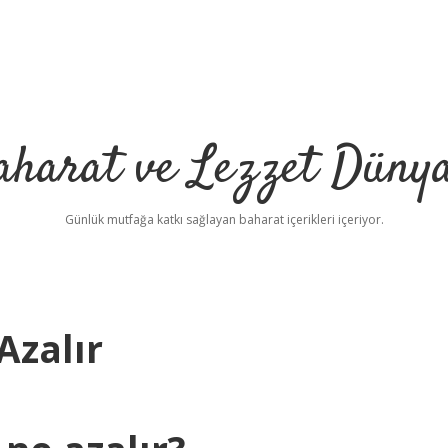
aharat ve Lezzet Dünya
Günlük mutfağa katkı sağlayan baharat içerikleri içeriyor.
Azalır