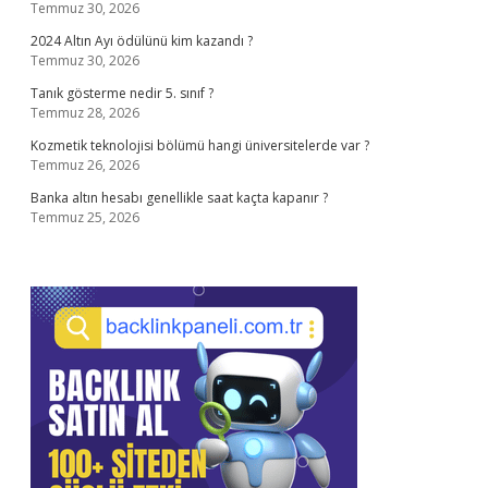
Temmuz 30, 2026
2024 Altın Ayı ödülünü kim kazandı ?
Temmuz 30, 2026
Tanık gösterme nedir 5. sınıf ?
Temmuz 28, 2026
Kozmetik teknolojisi bölümü hangi üniversitelerde var ?
Temmuz 26, 2026
Banka altın hesabı genellikle saat kaçta kapanır ?
Temmuz 25, 2026