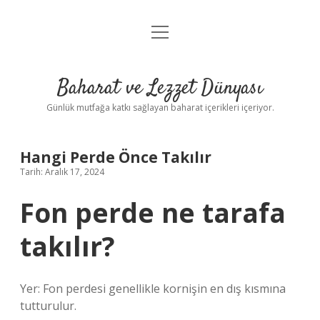
menüyü
Anasayfa
aç
Gizlilik Politikası
Baharat ve Lezzet Dünyası
Yasal Uyarı
Günlük mutfağa katkı sağlayan baharat içerikleri içeriyor.
Hangi Perde Önce Takılır
Tarih: Aralık 17, 2024
Fon perde ne tarafa
takılır?
Yer: Fon perdesi genellikle kornişin en dış kısmına
tutturulur.