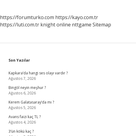
https://forumturko.com
https://kayo.com.tr
https://luti.com.tr
knight online
nttgame
Sitemap
Sidebar
Son Yazılar
Kapkara’da hangi ses olayı vardır ?
Ağustos 7, 2026
Bingöl neyin meşhur ?
Ağustos 6, 2026
Kerem Galatasaray’da mı ?
Ağustos 5, 2026
Avans faizi kaç TL ?
Ağustos 4, 2026
3’ün kökü kaç ?