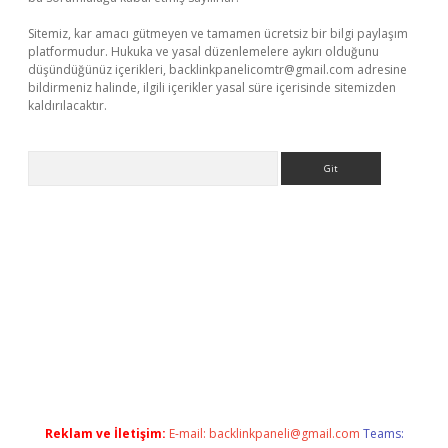
Sitemiz, kar amacı gütmeyen ve tamamen ücretsiz bir bilgi paylaşım
platformudur. Hukuka ve yasal düzenlemelere aykırı olduğunu
düşündüğünüz içerikleri,
backlinkpanelicomtr@gmail.com
adresine
bildirmeniz halinde, ilgili içerikler yasal süre içerisinde sitemizden
kaldırılacaktır.
Arama
sino
Reklam ve İletişim:
E-mail:
backlinkpaneli@gmail.com
Teams: