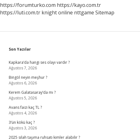
https://forumturko.com
https://kayo.com.tr
https://luti.com.tr
knight online
nttgame
Sitemap
Sidebar
Son Yazılar
Kapkara’da hangi ses olayı vardır ?
Ağustos 7, 2026
Bingöl neyin meşhur ?
Ağustos 6, 2026
Kerem Galatasaray’da mı ?
Ağustos 5, 2026
Avans faizi kaç TL ?
Ağustos 4, 2026
3’ün kökü kaç ?
Ağustos 3, 2026
2025 silah taşıma ruhsatı kimler alabilir ?