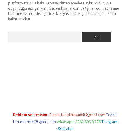
platformudur. Hukuka ve yasal düzenlemelere aykırı olduğunu
düşündüğünüz içerikleri,
backlinkpanelicomtr@gmail.com
adresine
bildirmeniz halinde, ilgili içerikler yasal süre içerisinde sitemizden
kaldırılacaktır.
Arama
casino
Reklam ve İletişim:
E-mail:
backlinkpaneli@gmail.com
Teams:
forumhizmeti@gmail.com
Whatsapp: 0262 606 0 726
Telegram:
@karabul