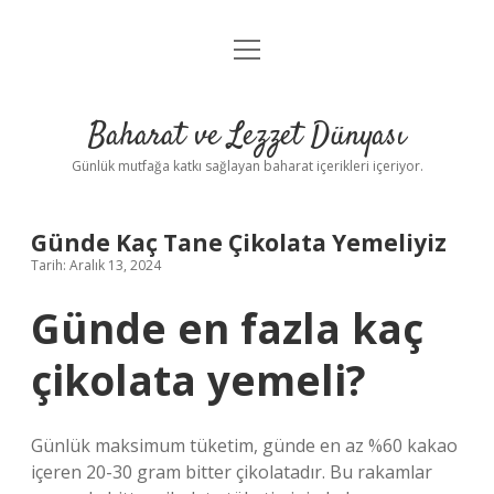
menüyü
Anasayfa
aç
Gizlilik Politikası
Baharat ve Lezzet Dünyası
Yasal Uyarı
Günlük mutfağa katkı sağlayan baharat içerikleri içeriyor.
Günde Kaç Tane Çikolata Yemeliyiz
Tarih: Aralık 13, 2024
Günde en fazla kaç
çikolata yemeli?
Günlük maksimum tüketim, günde en az %60 kakao
içeren 20-30 gram bitter çikolatadır. Bu rakamlar