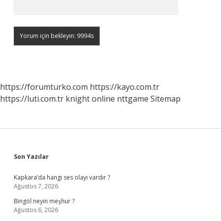
https://forumturko.com
https://kayo.com.tr
https://luti.com.tr
knight online
nttgame
Sitemap
Sidebar
Son Yazılar
Kapkara’da hangi ses olayı vardır ?
Ağustos 7, 2026
Bingöl neyin meşhur ?
Ağustos 6, 2026