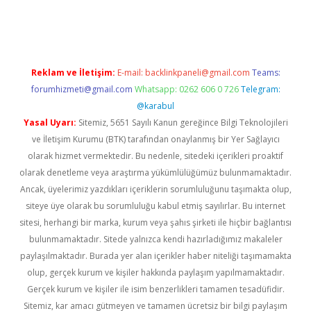
asino
Reklam ve İletişim:
E-mail:
backlinkpaneli@gmail.com
Teams:
forumhizmeti@gmail.com
Whatsapp: 0262 606 0 726
Telegram:
@karabul
Yasal Uyarı:
Sitemiz, 5651 Sayılı Kanun gereğince Bilgi Teknolojileri
ve İletişim Kurumu (BTK) tarafından onaylanmış bir Yer Sağlayıcı
olarak hizmet vermektedir. Bu nedenle, sitedeki içerikleri proaktif
olarak denetleme veya araştırma yükümlülüğümüz bulunmamaktadır.
Ancak, üyelerimiz yazdıkları içeriklerin sorumluluğunu taşımakta olup,
siteye üye olarak bu sorumluluğu kabul etmiş sayılırlar. Bu internet
sitesi, herhangi bir marka, kurum veya şahıs şirketi ile hiçbir bağlantısı
bulunmamaktadır. Sitede yalnızca kendi hazırladığımız makaleler
paylaşılmaktadır. Burada yer alan içerikler haber niteliği taşımamakta
olup, gerçek kurum ve kişiler hakkında paylaşım yapılmamaktadır.
Gerçek kurum ve kişiler ile isim benzerlikleri tamamen tesadüfidir.
Sitemiz, kar amacı gütmeyen ve tamamen ücretsiz bir bilgi paylaşım