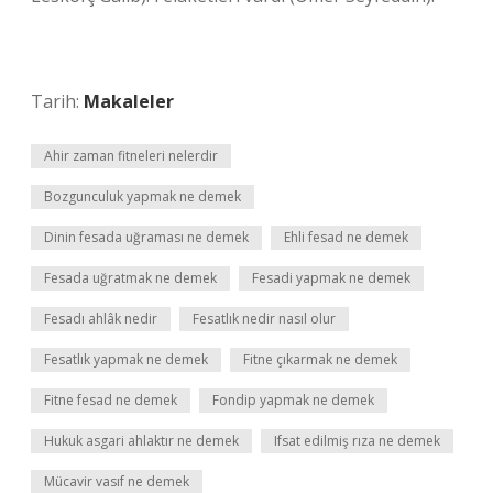
Tarih:
Makaleler
Ahir zaman fitneleri nelerdir
Bozgunculuk yapmak ne demek
Dinin fesada uğraması ne demek
Ehli fesad ne demek
Fesada uğratmak ne demek
Fesadi yapmak ne demek
Fesadı ahlâk nedir
Fesatlık nedir nasıl olur
Fesatlık yapmak ne demek
Fitne çıkarmak ne demek
Fitne fesad ne demek
Fondip yapmak ne demek
Hukuk asgari ahlaktır ne demek
Ifsat edilmiş rıza ne demek
Mücavir vasıf ne demek