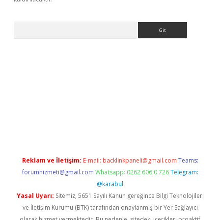
Arama
casino
Reklam ve İletişim:
E-mail:
backlinkpaneli@gmail.com
Teams:
forumhizmeti@gmail.com
Whatsapp: 0262 606 0 726
Telegram:
@karabul
Yasal Uyarı:
Sitemiz, 5651 Sayılı Kanun gereğince Bilgi Teknolojileri
ve İletişim Kurumu (BTK) tarafından onaylanmış bir Yer Sağlayıcı
olarak hizmet vermektedir. Bu nedenle, sitedeki içerikleri proaktif