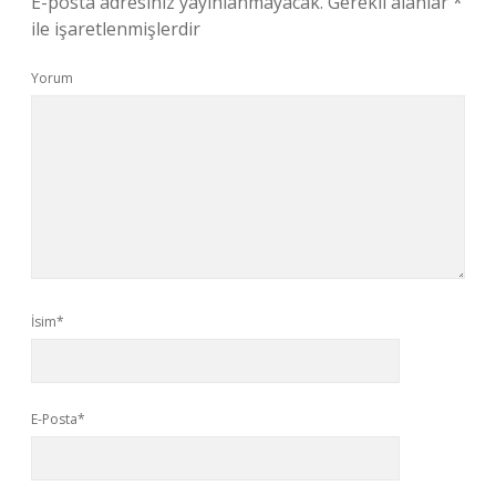
E-posta adresiniz yayınlanmayacak.
Gerekli alanlar
*
ile işaretlenmişlerdir
Yorum
İsim*
E-Posta*