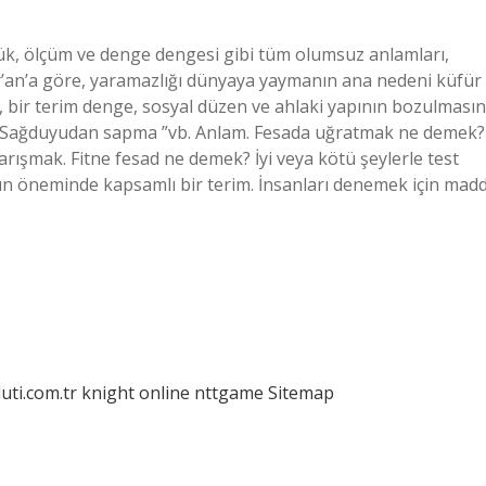
k, ölçüm ve denge dengesi gibi tüm olumsuz anlamları,
’an’a göre, yaramazlığı dünyaya yaymanın ana nedeni küfür
i, bir terim denge, sosyal düzen ve ahlaki yapının bozulmasın
k; Sağduyudan sapma ”vb. Anlam. Fesada uğratmak ne demek?
karışmak. Fitne fesad ne demek? İyi veya kötü şeylerle test
nsın öneminde kapsamlı bir terim. İnsanları denemek için madd
luti.com.tr
knight online
nttgame
Sitemap