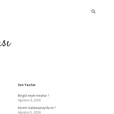
sı
Sidebar
Son Yazılar
betci casino
Bingöl neyin meşhur ?
Ağustos 6, 2026
Kerem Galatasaray’da mı ?
Ağustos 5, 2026