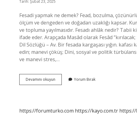
Tarih: Şubat 23, 2025
Fesadi yapmak ne demek? Fead, bozulma, çözünürlü
ölçüm ve dengeden ve doğadan uzaklığı kapsar. Kur
ve topluma yayılmasıdır. Fesadı ahlâk nedir? Tabii k
ifade eder. Arapçada Masâd olarak Fesâd ”kırılaca
Dil Sözlüğü – Av. Bir fesada kargaşası yığın. kafası 
edin; manevi çöküş; Dini, sosyal ve politik türbüla
ve manevi stres,…
Fesad
Devamını okuyun
Yorum Bırak
Çıkarma
Ne
Demek
https://forumturko.com
https://kayo.com.tr
https://