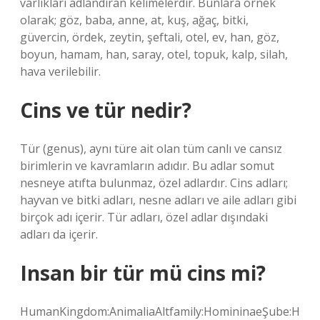
varlıkları adlandıran kelimelerdir. Bunlara örnek
olarak; göz, baba, anne, at, kuş, ağaç, bitki,
güvercin, ördek, zeytin, şeftali, otel, ev, han, göz,
boyun, hamam, han, saray, otel, topuk, kalp, silah,
hava verilebilir.
Cins ve tür nedir?
Tür (genus), aynı türe ait olan tüm canlı ve cansız
birimlerin ve kavramların adıdır. Bu adlar somut
nesneye atıfta bulunmaz, özel adlardır. Cins adları;
hayvan ve bitki adları, nesne adları ve aile adları gibi
birçok adı içerir. Tür adları, özel adlar dışındaki
adları da içerir.
Insan bir tür mü cins mi?
HumanKingdom:AnimaliaAltfamily:HomininaeŞube:H