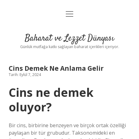
menüyü
Anasayfa
aç
Gizlilik Politikası
Baharat ve Lezzet Dünyası
Yasal Uyarı
Günlük mutfağa katkı sağlayan baharat içerikleri içeriyor.
Cins Demek Ne Anlama Gelir
Tarih: Eylül 7, 2024
Cins ne demek
oluyor?
Bir cins, birbirine benzeyen ve birçok ortak özelliği
paylaşan bir tür grubudur. Taksonomideki en