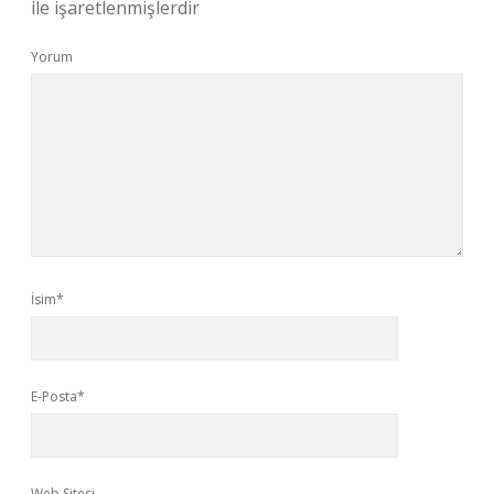
ile işaretlenmişlerdir
Yorum
İsim*
E-Posta*
Web Sitesi