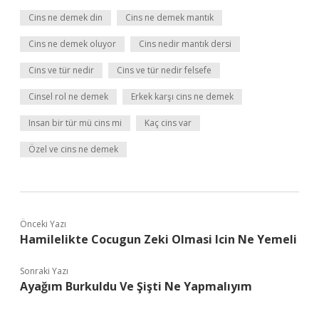
Cins ne demek din
Cins ne demek mantık
Cins ne demek oluyor
Cins nedir mantık dersi
Cins ve tür nedir
Cins ve tür nedir felsefe
Cinsel rol ne demek
Erkek karşı cins ne demek
Insan bir tür mü cins mi
Kaç cins var
Özel ve cins ne demek
Önceki Yazı
Hamilelikte Cocugun Zeki Olmasi Icin Ne Yemeli
Sonraki Yazı
Ayağım Burkuldu Ve Şişti Ne Yapmalıyım