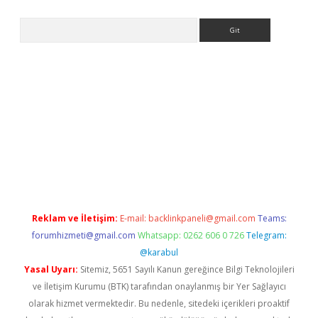
Arama
asino
Reklam ve İletişim:
E-mail:
backlinkpaneli@gmail.com
Teams:
forumhizmeti@gmail.com
Whatsapp: 0262 606 0 726
Telegram:
@karabul
Yasal Uyarı:
Sitemiz, 5651 Sayılı Kanun gereğince Bilgi Teknolojileri
ve İletişim Kurumu (BTK) tarafından onaylanmış bir Yer Sağlayıcı
olarak hizmet vermektedir. Bu nedenle, sitedeki içerikleri proaktif