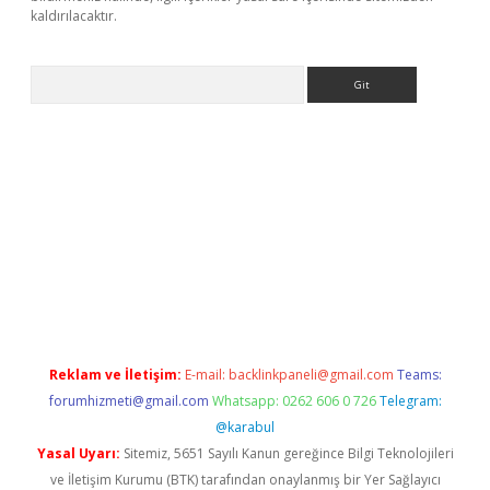
kaldırılacaktır.
Arama
sino
Reklam ve İletişim:
E-mail:
backlinkpaneli@gmail.com
Teams:
forumhizmeti@gmail.com
Whatsapp: 0262 606 0 726
Telegram:
@karabul
Yasal Uyarı:
Sitemiz, 5651 Sayılı Kanun gereğince Bilgi Teknolojileri
ve İletişim Kurumu (BTK) tarafından onaylanmış bir Yer Sağlayıcı