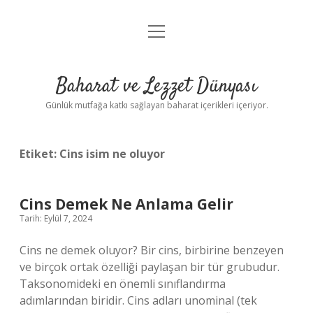
menüyü
Anasayfa
aç
Gizlilik Politikası
Baharat ve Lezzet Dünyası
Yasal Uyarı
Günlük mutfağa katkı sağlayan baharat içerikleri içeriyor.
Etiket:
Cins isim ne oluyor
Cins Demek Ne Anlama Gelir
Tarih: Eylül 7, 2024
Cins ne demek oluyor? Bir cins, birbirine benzeyen
ve birçok ortak özelliği paylaşan bir tür grubudur.
Taksonomideki en önemli sınıflandırma
adımlarından biridir. Cins adları unominal (tek