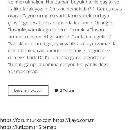
kelime) olmalıdır. Her zaman büyük harfle başlar ve
italik olarak yazılır. Cins ne demek din? 1. Genus esas
olarak “aynı formdaki varlıkların sürekli ortaya
çıkışı” (génération) anlamında kullanılır. Örneğin,
“İnsanlık var olduğu sürece…” cümlesi “İnsan
üremesi devam ettiği sürece…” anlamına gelir. 2.
“Varlıkların türediği şey veya ilk ata” aynı zamanda
cins olarak da adlandırılır. Cins misin argoda ne
demek? Türk Dil Kurumu’na göre, argoda tür
“tuhaf, garip” anlamına geliyor. Eh, yanlış değil.
Yazmak biraz…
Cins
Devamını okuyun
2 Yorum
Demek
Ne
Anlama
Gelir
https://forumturko.com
https://kayo.com.tr
https://luti.com.tr
Sitemap