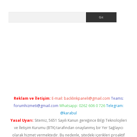
Arama
ino
Reklam ve İletişim:
E-mail:
backlinkpaneli@gmail.com
Teams:
forumhizmeti@gmail.com
Whatsapp: 0262 606 0 726
Telegram:
@karabul
Yasal Uyarı:
Sitemiz, 5651 Sayılı Kanun gereğince Bilgi Teknolojileri
ve İletişim Kurumu (BTK) tarafından onaylanmış bir Yer Sağlayıcı
olarak hizmet vermektedir. Bu nedenle, sitedeki içerikleri proaktif