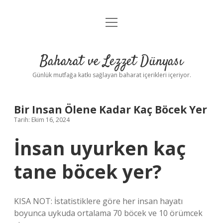
menüyü
Anasayfa
aç
Gizlilik Politikası
Baharat ve Lezzet Dünyası
Yasal Uyarı
Günlük mutfağa katkı sağlayan baharat içerikleri içeriyor.
Bir Insan Ölene Kadar Kaç Böcek Yer
Tarih: Ekim 16, 2024
İnsan uyurken kaç
tane böcek yer?
KISA NOT: İstatistiklere göre her insan hayatı
boyunca uykuda ortalama 70 böcek ve 10 örümcek