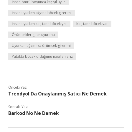
İnsan ömrü boyunca kaç yıl uyur
İnsan uyurken ağzına böcek girer mi
İnsan uyurken kaç tane böcek yer
Kaç tane böcek var
Örümcekler gece uyur mu
Uyurken ağzımıza örümcek girer mi
Yatakta böcek olduğunu nasıl anlarız
Önceki Yazı
Trendyol Da Onaylanmış Satıcı Ne Demek
Sonraki Yazı
Barkod No Ne Demek