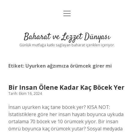
menüyü
Anasayfa
aç
Gizlilik Politikası
Baharat ve Lezzet Dünyası
Yasal Uyarı
Günlük mutfağa katkı sağlayan baharat içerikleri içeriyor.
Etiket:
Uyurken ağzımıza örümcek girer mi
Bir Insan Ölene Kadar Kaç Böcek Yer
Tarih: Ekim 16, 2024
İnsan uyurken kaç tane böcek yer? KISA NOT:
İstatistiklere göre her insan hayatı boyunca uykuda
ortalama 70 böcek ve 10 örümcek yiyor. Bir insan
ömrü boyunca kaç örümcek yutar? Sosyal medyada