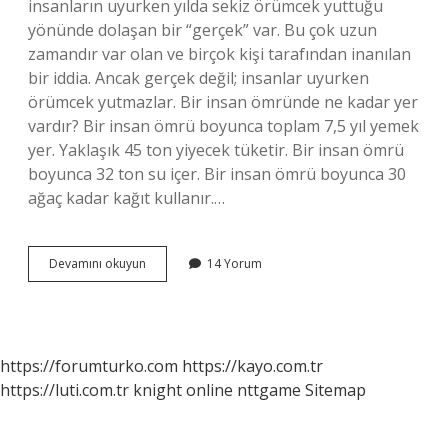
insanların uyurken yılda sekiz örümcek yuttuğu
yönünde dolaşan bir “gerçek” var. Bu çok uzun
zamandır var olan ve birçok kişi tarafından inanılan
bir iddia. Ancak gerçek değil; insanlar uyurken
örümcek yutmazlar. Bir insan ömründe ne kadar yer
vardır? Bir insan ömrü boyunca toplam 7,5 yıl yemek
yer. Yaklaşık 45 ton yiyecek tüketir. Bir insan ömrü
boyunca 32 ton su içer. Bir insan ömrü boyunca 30
ağaç kadar kağıt kullanır.…
Bir
Devamını okuyun
14 Yorum
Insan
Ölene
Kadar
Kaç
Böcek
https://forumturko.com
https://kayo.com.tr
Yer
https://luti.com.tr
knight online
nttgame
Sitemap