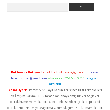
Arama
sino
Reklam ve İletişim:
E-mail:
backlinkpaneli@gmail.com
Teams:
forumhizmeti@gmail.com
Whatsapp: 0262 606 0 726
Telegram:
@karabul
Yasal Uyarı:
Sitemiz, 5651 Sayılı Kanun gereğince Bilgi Teknolojileri
ve İletişim Kurumu (BTK) tarafından onaylanmış bir Yer Sağlayıcı
olarak hizmet vermektedir. Bu nedenle, sitedeki içerikleri proaktif
olarak denetleme veya araştırma yükümlülüğümüz bulunmamaktadır.