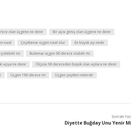
derece olan üçgene ne denir
Bir açısı geniş olan üçgene ne denir
n nasıl
Çeşitkenar üçgen nasıl olur
En büyük açı nedir
çizilebilir mi
İkizkenar üçgen 90 derece olabilir mi
ki açıya ne denir
Ölçüsü 90 dereceden büyük olan açılara ne denir
r
Üçgen 180 derece mi
Üçgen çeşitleri nelerdir
Sonraki Yaz
Diyette Buğday Unu Yenir M