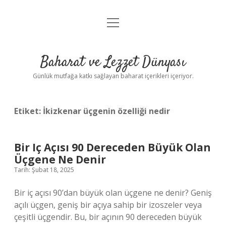
menüyü
Anasayfa
aç
Gizlilik Politikası
Baharat ve Lezzet Dünyası
Yasal Uyarı
Günlük mutfağa katkı sağlayan baharat içerikleri içeriyor.
Etiket:
İkizkenar üçgenin özelliği nedir
Bir Iç Açısı 90 Dereceden Büyük Olan
Üçgene Ne Denir
Tarih: Şubat 18, 2025
Bir iç açısı 90’dan büyük olan üçgene ne denir? Geniş
açılı üçgen, geniş bir açıya sahip bir izoszeler veya
çeşitli üçgendir. Bu, bir açının 90 dereceden büyük