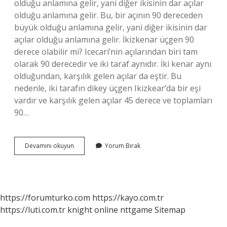
olduğu anlamına gelir, yani diğer ikisinin dar açılar
olduğu anlamına gelir. Bu, bir açının 90 dereceden
büyük olduğu anlamına gelir, yani diğer ikisinin dar
açılar olduğu anlamına gelir. İkizkenar üçgen 90
derece olabilir mi? Icecari’nin açılarından biri tam
olarak 90 derecedir ve iki taraf aynıdır. İki kenar aynı
olduğundan, karşılık gelen açılar da eştir. Bu
nedenle, iki tarafın dikey üçgen Ikizkear’da bir eşi
vardır ve karşılık gelen açılar 45 derece ve toplamları
90…
Bir
Devamını okuyun
Yorum Bırak
Iç
Açısı
90
Dereceden
Büyük
https://forumturko.com
https://kayo.com.tr
Olan
https://luti.com.tr
knight online
nttgame
Sitemap
Üçgene
Ne