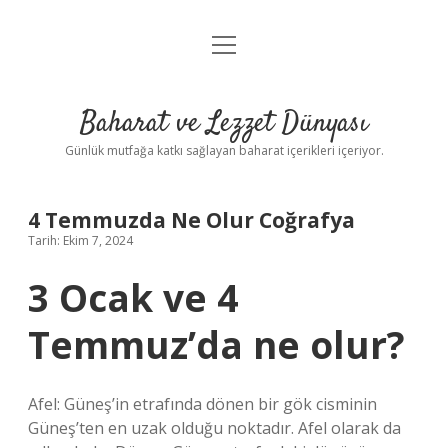
menüyü
Anasayfa
aç
Gizlilik Politikası
Baharat ve Lezzet Dünyası
Yasal Uyarı
Günlük mutfağa katkı sağlayan baharat içerikleri içeriyor.
4 Temmuzda Ne Olur Coğrafya
Tarih: Ekim 7, 2024
3 Ocak ve 4
Temmuz’da ne olur?
Afel: Güneş’in etrafında dönen bir gök cisminin
Güneş’ten en uzak olduğu noktadır. Afel olarak da