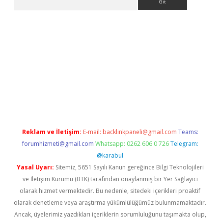
tci casino
Reklam ve İletişim:
E-mail:
backlinkpaneli@gmail.com
Teams:
forumhizmeti@gmail.com
Whatsapp: 0262 606 0 726
Telegram:
@karabul
Yasal Uyarı:
Sitemiz, 5651 Sayılı Kanun gereğince Bilgi Teknolojileri
ve İletişim Kurumu (BTK) tarafından onaylanmış bir Yer Sağlayıcı
olarak hizmet vermektedir. Bu nedenle, sitedeki içerikleri proaktif
olarak denetleme veya araştırma yükümlülüğümüz bulunmamaktadır.
Ancak, üyelerimiz yazdıkları içeriklerin sorumluluğunu taşımakta olup,