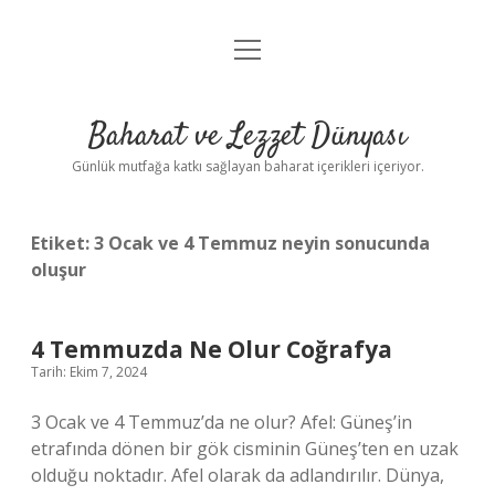
menüyü
Anasayfa
aç
Gizlilik Politikası
Baharat ve Lezzet Dünyası
Yasal Uyarı
Günlük mutfağa katkı sağlayan baharat içerikleri içeriyor.
Etiket:
3 Ocak ve 4 Temmuz neyin sonucunda
oluşur
4 Temmuzda Ne Olur Coğrafya
Tarih: Ekim 7, 2024
3 Ocak ve 4 Temmuz’da ne olur? Afel: Güneş’in
etrafında dönen bir gök cisminin Güneş’ten en uzak
olduğu noktadır. Afel olarak da adlandırılır. Dünya,