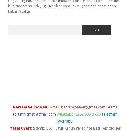
düşündüğünüz içerikleri,
backlinkpanelicomtr@gmail.com
adresine
bildirmeniz halinde, ilgili içerikler yasal süre içerisinde sitemizden
kaldırılacaktır.
Arama
sino
Reklam ve İletişim:
E-mail:
backlinkpaneli@gmail.com
Teams:
forumhizmeti@gmail.com
Whatsapp: 0262 606 0 726
Telegram:
@karabul
Yasal Uyarı:
Sitemiz, 5651 Sayılı Kanun gereğince Bilgi Teknolojileri