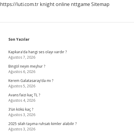
https://luti.com.tr
knight online
nttgame
Sitemap
Sidebar
Son Yazılar
Kapkara’da hangi ses olayı vardır ?
Ağustos 7, 2026
Bingöl neyin meşhur ?
Ağustos 6, 2026
Kerem Galatasaray’da mı ?
Ağustos 5, 2026
Avans faizi kaç TL ?
Ağustos 4, 2026
3’ün kökü kaç ?
Ağustos 3, 2026
2025 silah taşıma ruhsatı kimler alabilir ?
Ağustos 3, 2026