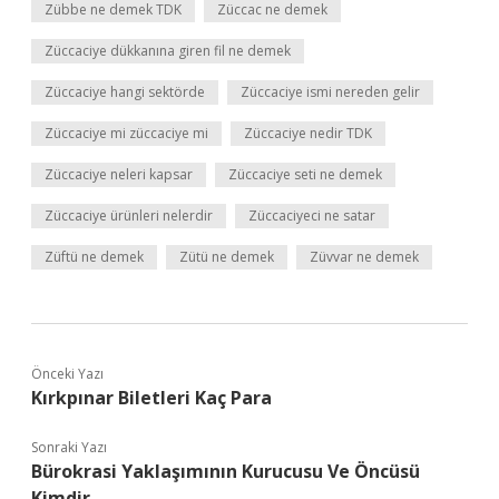
Zübbe ne demek TDK
Züccac ne demek
Züccaciye dükkanına giren fil ne demek
Züccaciye hangi sektörde
Züccaciye ismi nereden gelir
Züccaciye mi züccaciye mi
Züccaciye nedir TDK
Züccaciye neleri kapsar
Züccaciye seti ne demek
Züccaciye ürünleri nelerdir
Züccaciyeci ne satar
Züftü ne demek
Zütü ne demek
Züvvar ne demek
Önceki Yazı
Kırkpınar Biletleri Kaç Para
Sonraki Yazı
Bürokrasi Yaklaşımının Kurucusu Ve Öncüsü
Kimdir