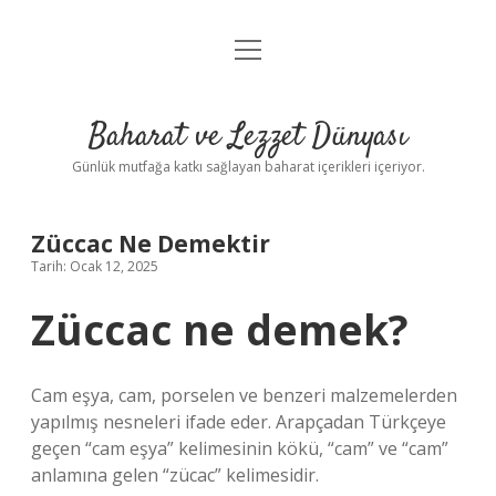
menüyü
Anasayfa
aç
Gizlilik Politikası
Baharat ve Lezzet Dünyası
Yasal Uyarı
Günlük mutfağa katkı sağlayan baharat içerikleri içeriyor.
Züccac Ne Demektir
Tarih: Ocak 12, 2025
Züccac ne demek?
Cam eşya, cam, porselen ve benzeri malzemelerden
yapılmış nesneleri ifade eder. Arapçadan Türkçeye
geçen “cam eşya” kelimesinin kökü, “cam” ve “cam”
anlamına gelen “zücac” kelimesidir.