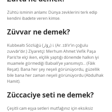
Zühtü isminin anlamı: Dünya zevklerini terk edip
kendini ibadete veren kimse.
Züvvar ne demek?
Kubbealtı Sözlüğü (ﺯﻭّﺍﺭ) i. (Ar. zā’ir’in çoğulu
zuvvār’dır.) Ziyaretçi: Merhum Ahmet Vefik Paşa
Paris’te elçi iken, elçilik yaptığı dönemde halkın iyi
muamele görmediği Babıali’ye yansımıştı… (Fâik
Reşat). Bana her şey neşeli görünüyordu, güzellik
bile bana her zaman neşeli görünüyordu (Abdulhak
Hamit).
Züccaciye seti ne demek?
Çeşitli cam eşya setleri mutfağınız için eksiksiz