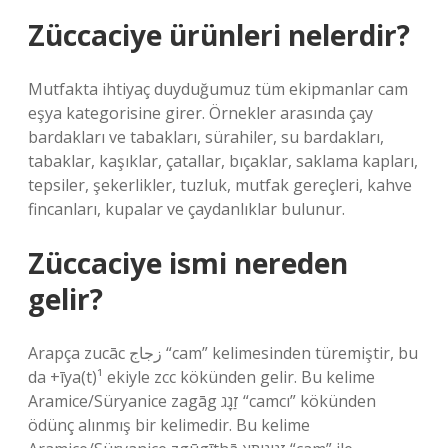
Züccaciye ürünleri nelerdir?
Mutfakta ihtiyaç duyduğumuz tüm ekipmanlar cam
eşya kategorisine girer. Örnekler arasında çay
bardakları ve tabakları, sürahiler, su bardakları,
tabaklar, kaşıklar, çatallar, bıçaklar, saklama kapları,
tepsiler, şekerlikler, tuzluk, mutfak gereçleri, kahve
fincanları, kupalar ve çaydanlıklar bulunur.
Züccaciye ismi nereden
gelir?
Arapça zucāc زجاج “cam” kelimesinden türemiştir, bu
da +īya(t)¹ ekiyle zcc kökünden gelir. Bu kelime
Aramice/Süryanice zagāg זַגָג “camcı” kökünden
ödünç alınmış bir kelimedir. Bu kelime