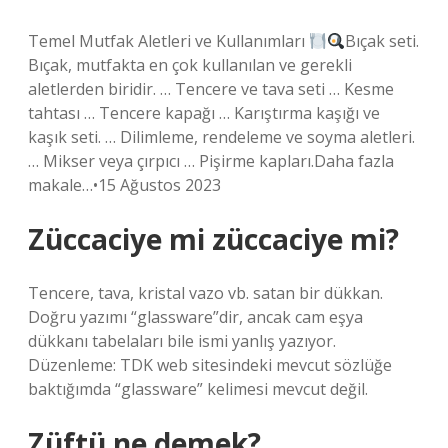
Temel Mutfak Aletleri ve Kullanımları
Bıçak seti.
Bıçak, mutfakta en çok kullanılan ve gerekli
aletlerden biridir. … Tencere ve tava seti … Kesme
tahtası … Tencere kapağı … Karıştırma kaşığı ve
kaşık seti. … Dilimleme, rendeleme ve soyma aletleri.
… Mikser veya çırpıcı … Pişirme kapları.Daha fazla
makale…•15 Ağustos 2023
Züccaciye mi züccaciye mi?
Tencere, tava, kristal vazo vb. satan bir dükkan.
Doğru yazımı “glassware”dir, ancak cam eşya
dükkanı tabelaları bile ismi yanlış yazıyor.
Düzenleme: TDK web sitesindeki mevcut sözlüğe
baktığımda “glassware” kelimesi mevcut değil.
Züftü ne demek?