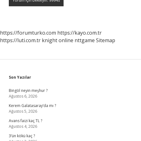
https://forumturko.com
https://kayo.com.tr
https://luti.com.tr
knight online
nttgame
Sitemap
Sidebar
Son Yazılar
Bingöl neyin meşhur ?
Ağustos 6, 2026
Kerem Galatasaray’da mı ?
Ağustos 5, 2026
Avans faizi kaç TL ?
Ağustos 4, 2026
3’ün kökü kaç ?