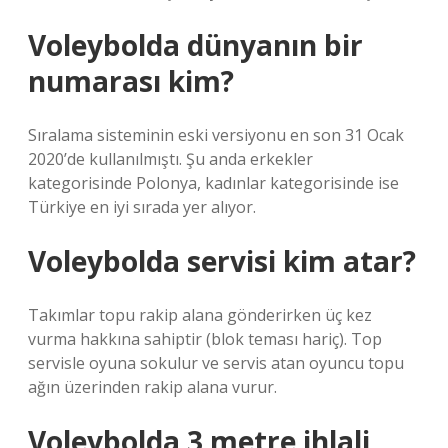
Voleybolda dünyanın bir
numarası kim?
Sıralama sisteminin eski versiyonu en son 31 Ocak
2020’de kullanılmıştı. Şu anda erkekler
kategorisinde Polonya, kadınlar kategorisinde ise
Türkiye en iyi sırada yer alıyor.
Voleybolda servisi kim atar?
Takımlar topu rakip alana gönderirken üç kez
vurma hakkına sahiptir (blok teması hariç). Top
servisle oyuna sokulur ve servis atan oyuncu topu
ağın üzerinden rakip alana vurur.
Voleybolda 3 metre ihlali