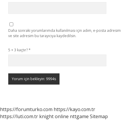
Daha sonraki yorumlarımda kullanılması için adım, e-posta adresim
ve site adresim bu tarayıcıya kaydedilsin.
5 + 3 kaçtır?
*
https://forumturko.com
https://kayo.com.tr
https://luti.com.tr
knight online
nttgame
Sitemap