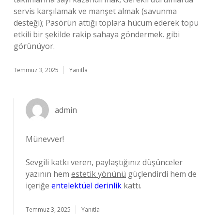
servis karşılamak ve manşet almak (savunma
desteği); Pasörün attığı toplara hücum ederek topu
etkili bir şekilde rakip sahaya göndermek. gibi
görünüyor.
Temmuz 3, 2025
Yanıtla
admin
Münevver!
Sevgili katkı veren, paylaştığınız düşünceler
yazının hem
estetik yönünü
güçlendirdi hem de
içeriğe
entelektüel derinlik
kattı.
Temmuz 3, 2025
Yanıtla