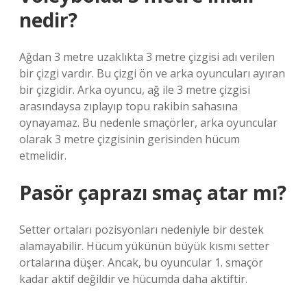
nedir?
Ağdan 3 metre uzaklıkta 3 metre çizgisi adı verilen
bir çizgi vardır. Bu çizgi ön ve arka oyuncuları ayıran
bir çizgidir. Arka oyuncu, ağ ile 3 metre çizgisi
arasındaysa zıplayıp topu rakibin sahasına
oynayamaz. Bu nedenle smaçörler, arka oyuncular
olarak 3 metre çizgisinin gerisinden hücum
etmelidir.
Pasör çaprazı smaç atar mı?
Setter ortaları pozisyonları nedeniyle bir destek
alamayabilir. Hücum yükünün büyük kısmı setter
ortalarına düşer. Ancak, bu oyuncular 1. smaçör
kadar aktif değildir ve hücumda daha aktiftir.