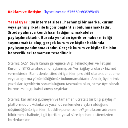
Reklam ve İletişim:
Skype: live:.cid.575569c608265c69
Yasal Uyarı:
Bu internet sitesi, herhangi bir marka, kurum
veya şahıs şirketi ile hiçbir bağlantısı bulunmamaktadır.
Sitede yalnızca kendi hazırladığımız makaleler
paylaşılmaktadır. Burada yer alan içerikler haber niteliği
taşımamakta olup, gerçek kurum ve kişiler hakkında
paylaşım yapılmamaktadır. Gerçek kurum ve kişiler ile isim
benzerlikleri tamamen tesadüfidir.
Sitemiz, 5651 Sayılı Kanun gereğince Bilgi Teknolojileri ve İletişim
Kurumu (BTK) tarafından onaylanmış bir Yer Sağlayıcı olarak hizmet
vermektedir. Bu nedenle, sitedeki içerikleri proaktif olarak denetleme
veya araştırma yükümlülüğümüz bulunmamaktadır. Ancak, üyelerimiz
yazdıkları içeriklerin sorumluluğunu taşımakta olup, siteye üye olarak
bu sorumluluğu kabul etmiş sayılırlar.
Sitemiz, kar amacı gütmeyen ve tamamen ücretsiz bir bilgi paylaşım
platformudur. Hukuka ve yasal düzenlemelere aykırı olduğunu
düşündüğünüz içerikleri,
backlinkpanelicomtr@gmail.com
adresine
bildirmeniz halinde, ilgili içerikler yasal süre içerisinde sitemizden
kaldırılacaktır.