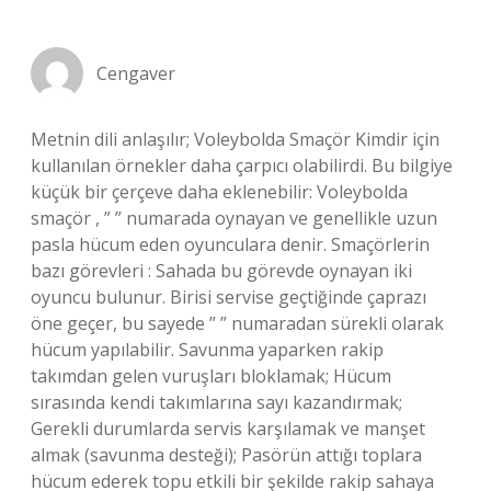
Cengaver
Metnin dili anlaşılır; Voleybolda Smaçör Kimdir için
kullanılan örnekler daha çarpıcı olabilirdi. Bu bilgiye
küçük bir çerçeve daha eklenebilir: Voleybolda
smaçör , ” ” numarada oynayan ve genellikle uzun
pasla hücum eden oyunculara denir. Smaçörlerin
bazı görevleri : Sahada bu görevde oynayan iki
oyuncu bulunur. Birisi servise geçtiğinde çaprazı
öne geçer, bu sayede ” ” numaradan sürekli olarak
hücum yapılabilir. Savunma yaparken rakip
takımdan gelen vuruşları bloklamak; Hücum
sırasında kendi takımlarına sayı kazandırmak;
Gerekli durumlarda servis karşılamak ve manşet
almak (savunma desteği); Pasörün attığı toplara
hücum ederek topu etkili bir şekilde rakip sahaya