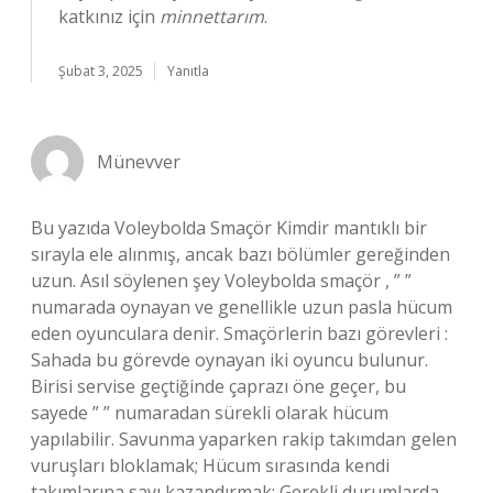
katkınız için
minnettarım
.
Şubat 3, 2025
Yanıtla
Münevver
Bu yazıda Voleybolda Smaçör Kimdir mantıklı bir
sırayla ele alınmış, ancak bazı bölümler gereğinden
uzun. Asıl söylenen şey Voleybolda smaçör , ” ”
numarada oynayan ve genellikle uzun pasla hücum
eden oyunculara denir. Smaçörlerin bazı görevleri :
Sahada bu görevde oynayan iki oyuncu bulunur.
Birisi servise geçtiğinde çaprazı öne geçer, bu
sayede ” ” numaradan sürekli olarak hücum
yapılabilir. Savunma yaparken rakip takımdan gelen
vuruşları bloklamak; Hücum sırasında kendi
takımlarına sayı kazandırmak; Gerekli durumlarda