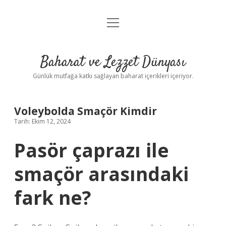
menüyü
Anasayfa
aç
Gizlilik Politikası
Baharat ve Lezzet Dünyası
Yasal Uyarı
Günlük mutfağa katkı sağlayan baharat içerikleri içeriyor.
Voleybolda Smaçör Kimdir
Tarih: Ekim 12, 2024
Pasör çaprazı ile
smaçör arasındaki
fark ne?