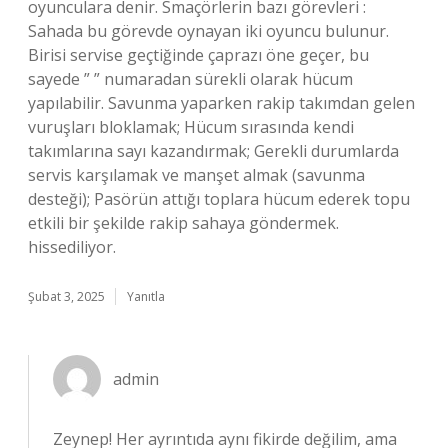
oyunculara denir. Smaçörlerin bazı görevleri :
Sahada bu görevde oynayan iki oyuncu bulunur.
Birisi servise geçtiğinde çaprazı öne geçer, bu
sayede ” ” numaradan sürekli olarak hücum
yapılabilir. Savunma yaparken rakip takımdan gelen
vuruşları bloklamak; Hücum sırasında kendi
takımlarına sayı kazandırmak; Gerekli durumlarda
servis karşılamak ve manşet almak (savunma
desteği); Pasörün attığı toplara hücum ederek topu
etkili bir şekilde rakip sahaya göndermek.
hissediliyor.
Şubat 3, 2025
Yanıtla
admin
Zeynep! Her ayrıntıda aynı fikirde değilim, ama