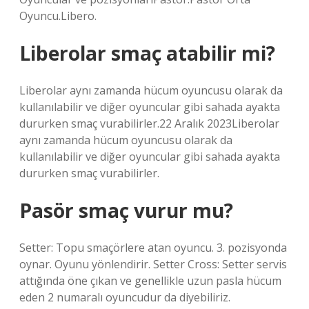
Oyuncu.Libero.
Liberolar smaç atabilir mi?
Liberolar aynı zamanda hücum oyuncusu olarak da
kullanılabilir ve diğer oyuncular gibi sahada ayakta
dururken smaç vurabilirler.22 Aralık 2023Liberolar
aynı zamanda hücum oyuncusu olarak da
kullanılabilir ve diğer oyuncular gibi sahada ayakta
dururken smaç vurabilirler.
Pasör smaç vurur mu?
Setter: Topu smaçörlere atan oyuncu. 3. pozisyonda
oynar. Oyunu yönlendirir. Setter Cross: Setter servis
attığında öne çıkan ve genellikle uzun pasla hücum
eden 2 numaralı oyuncudur da diyebiliriz.