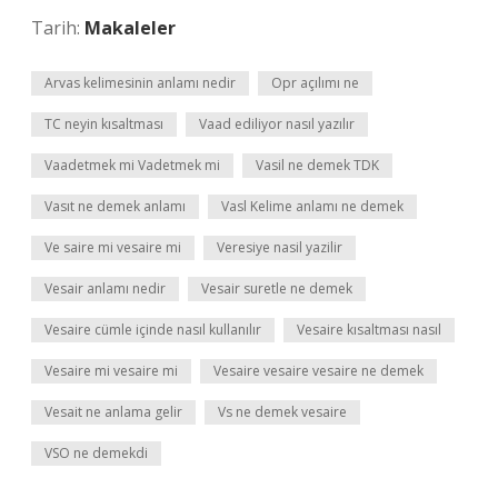
Tarih:
Makaleler
Arvas kelimesinin anlamı nedir
Opr açılımı ne
TC neyin kısaltması
Vaad ediliyor nasıl yazılır
Vaadetmek mi Vadetmek mi
Vasil ne demek TDK
Vasıt ne demek anlamı
Vasl Kelime anlamı ne demek
Ve saire mi vesaire mi
Veresiye nasil yazilir
Vesair anlamı nedir
Vesair suretle ne demek
Vesaire cümle içinde nasıl kullanılır
Vesaire kısaltması nasıl
Vesaire mi vesaire mi
Vesaire vesaire vesaire ne demek
Vesait ne anlama gelir
Vs ne demek vesaire
VSO ne demekdi