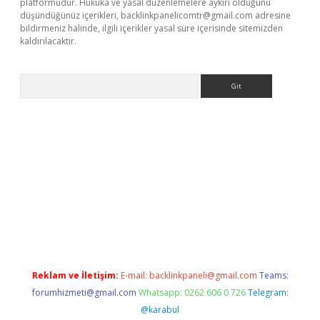
platformudur. Hukuka ve yasal düzenlemelere aykırı olduğunu
düşündüğünüz içerikleri,
backlinkpanelicomtr@gmail.com
adresine
bildirmeniz halinde, ilgili içerikler yasal süre içerisinde sitemizden
kaldırılacaktır.
Arama
asino
Reklam ve İletişim:
E-mail:
backlinkpaneli@gmail.com
Teams:
forumhizmeti@gmail.com
Whatsapp: 0262 606 0 726
Telegram:
@karabul