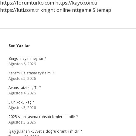
https://forumturko.com
https://kayo.com.tr
https://luti.com.tr
knight online
nttgame
Sitemap
Sidebar
Son Yazılar
Bingöl neyin meşhur ?
Ağustos 6, 2026
Kerem Galatasaray’da mı ?
Ağustos 5, 2026
Avans faizi kaç TL ?
Ağustos 4, 2026
3’ün kökü kaç ?
Ağustos 3, 2026
2025 silah taşıma ruhsatı kimler alabilir ?
Ağustos 3, 2026
İş uygulanan kuvvetle doğru orantılı mıdır ?