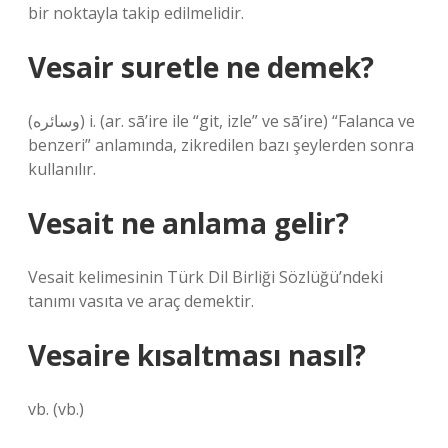
bir noktayla takip edilmelidir.
Vesair suretle ne demek?
(ﻭﺳﺎﺋﺮﻩ) i. (ar. sā’ire ile “git, izle” ve sā’ire) “Falanca ve
benzeri” anlamında, zikredilen bazı şeylerden sonra
kullanılır.
Vesait ne anlama gelir?
Vesait kelimesinin Türk Dil Birliği Sözlüğü’ndeki
tanımı vasıta ve araç demektir.
Vesaire kısaltması nasıl?
vb. (vb.)