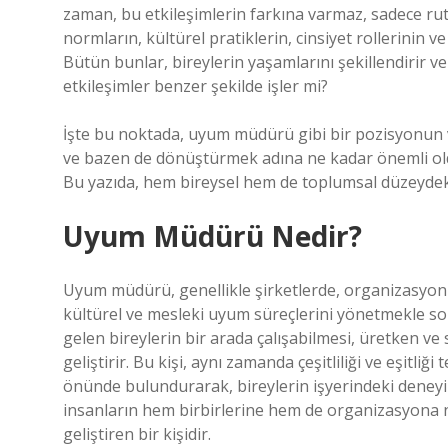
zaman, bu etkileşimlerin farkına varmaz, sadece ruti
normların, kültürel pratiklerin, cinsiyet rollerinin 
Bütün bunlar, bireylerin yaşamlarını şekillendirir v
etkileşimler benzer şekilde işler mi?
İşte bu noktada, uyum müdürü gibi bir pozisyonun v
ve bazen de dönüştürmek adına ne kadar önemli ol
Bu yazıda, hem bireysel hem de toplumsal düzeydeki 
Uyum Müdürü Nedir?
Uyum müdürü, genellikle şirketlerde, organizasyonla
kültürel ve mesleki uyum süreçlerini yönetmekle sor
gelen bireylerin bir arada çalışabilmesi, üretken ve sa
geliştirir. Bu kişi, aynı zamanda çeşitliliği ve eşitliğ
önünde bulundurarak, bireylerin işyerindeki deneyim
insanların hem birbirlerine hem de organizasyona n
geliştiren bir kişidir.