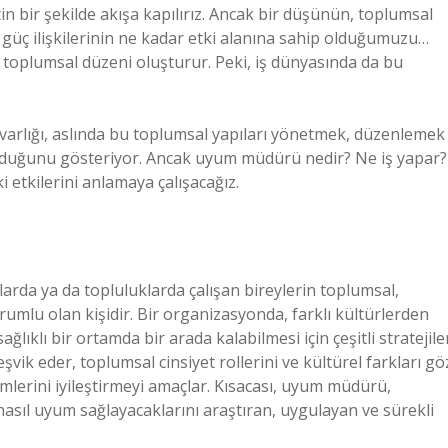
n bir şekilde akışa kapılırız. Ancak bir düşünün, toplumsal
ve güç ilişkilerinin ne kadar etki alanına sahip olduğumuzu…
e toplumsal düzeni oluşturur. Peki, iş dünyasında da bu
arlığı, aslında bu toplumsal yapıları yönetmek, düzenlemek
duğunu gösteriyor. Ancak uyum müdürü nedir? Ne iş yapar?
etkilerini anlamaya çalışacağız.
rda ya da topluluklarda çalışan bireylerin toplumsal,
umlu olan kişidir. Bir organizasyonda, farklı kültürlerden
ğlıklı bir ortamda bir arada kalabilmesi için çeşitli stratejile
i teşvik eder, toplumsal cinsiyet rollerini ve kültürel farkları gö
lerini iyileştirmeyi amaçlar. Kısacası, uyum müdürü,
asıl uyum sağlayacaklarını araştıran, uygulayan ve sürekli