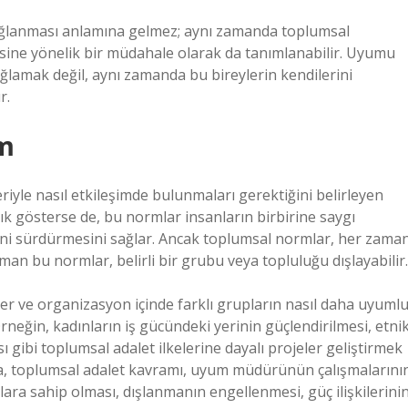
ğlanması anlamına gelmez; aynı zamanda toplumsal
esine yönelik bir müdahale olarak da tanımlanabilir. Uyumu
sağlamak değil, aynı zamanda bu bireylerin kendilerini
r.
m
iyle nasıl etkileşimde bulunmaları gerektiğini belirleyen
ılık gösterse de, bu normlar insanların birbirine saygı
zeni sürdürmesini sağlar. Ancak toplumsal normlar, her zama
aman bu normlar, belirli bir grubu veya topluluğu dışlayabilir.
r ve organizasyon içinde farklı grupların nasıl daha uyuml
 Örneğin, kadınların iş gücündeki yerinin güçlendirilmesi, etni
ı gibi toplumsal adalet ilkelerine dayalı projeler geliştirmek
 toplumsal adalet kavramı, uyum müdürünün çalışmalarını
klara sahip olması, dışlanmanın engellenmesi, güç ilişkilerini