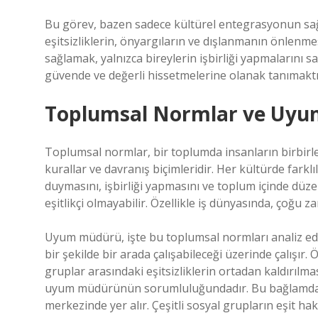
Bu görev, bazen sadece kültürel entegrasyonun sa
eşitsizliklerin, önyargıların ve dışlanmanın önlenm
sağlamak, yalnızca bireylerin işbirliği yapmalarını 
güvende ve değerli hissetmelerine olanak tanımaktı
Toplumsal Normlar ve Uyu
Toplumsal normlar, bir toplumda insanların birbirler
kurallar ve davranış biçimleridir. Her kültürde farkl
duymasını, işbirliği yapmasını ve toplum içinde dü
eşitlikçi olmayabilir. Özellikle iş dünyasında, çoğu z
Uyum müdürü, işte bu toplumsal normları analiz ede
bir şekilde bir arada çalışabileceği üzerinde çalışır.
gruplar arasındaki eşitsizliklerin ortadan kaldırılmas
uyum müdürünün sorumluluğundadır. Bu bağlamda,
merkezinde yer alır. Çeşitli sosyal grupların eşit ha