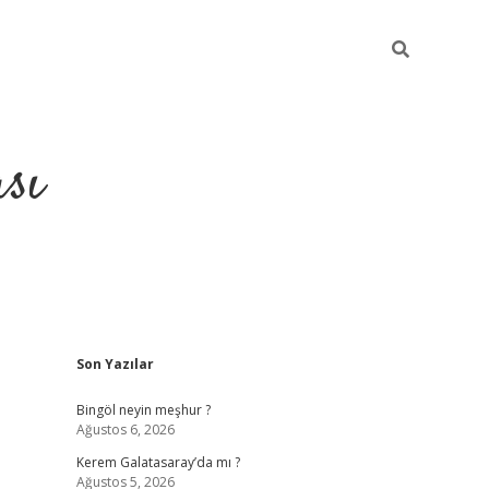
sı
Sidebar
Son Yazılar
betci casino
Bingöl neyin meşhur ?
Ağustos 6, 2026
Kerem Galatasaray’da mı ?
Ağustos 5, 2026