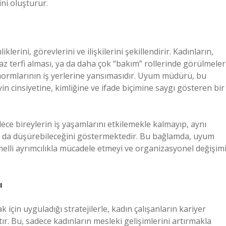
ni oluşturur.
iklerini, görevlerini ve ilişkilerini şekillendirir. Kadınların,
z terfi alması, ya da daha çok “bakım” rollerinde görülmeler
et normlarının iş yerlerine yansımasıdır. Uyum müdürü, bu
yin cinsiyetine, kimliğine ve ifade biçimine saygı gösteren bir
adece bireylerin iş yaşamlarını etkilemekle kalmayıp, aynı
u da düşürebileceğini göstermektedir. Bu bağlamda, uyum
temelli ayrımcılıkla mücadele etmeyi ve organizasyonel değişim
ı
 için uyguladığı stratejilerle, kadın çalışanların kariyer
r. Bu, sadece kadınların mesleki gelişimlerini artırmakla