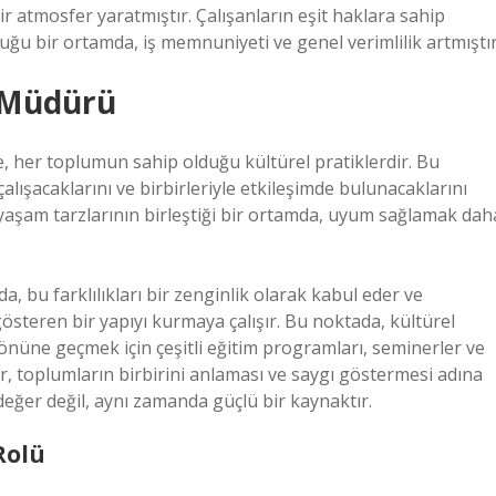
r atmosfer yaratmıştır. Çalışanların eşit haklara sahip
uğu bir ortamda, iş memnuniyeti ve genel verimlilik artmıştır
m Müdürü
e, her toplumun sahip olduğu kültürel pratiklerdir. Bu
 çalışacaklarını ve birbirleriyle etkileşimde bulunacaklarını
 ve yaşam tarzlarının birleştiği bir ortamda, uyum sağlamak dah
, bu farklılıkları bir zenginlik olarak kabul eder ve
österen bir yapıyı kurmaya çalışır. Bu noktada, kültürel
 önüne geçmek için çeşitli eğitim programları, seminerler ve
ar, toplumların birbirini anlaması ve saygı göstermesi adına
r değer değil, aynı zamanda güçlü bir kaynaktır.
Rolü