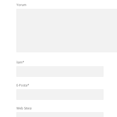
Yorum
İsim*
E-Posta*
Web Sitesi