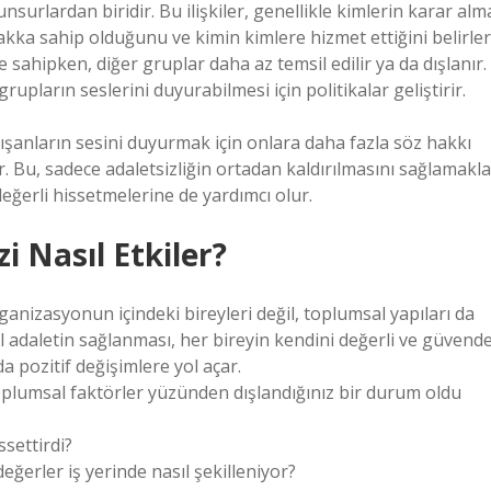
unsurlardan biridir. Bu ilişkiler, genellikle kimlerin karar alm
kka sahip olduğunu ve kimin kimlere hizmet ettiğini belirler
 sahipken, diğer gruplar daha az temsil edilir ya da dışlanır.
rupların seslerini duyurabilmesi için politikalar geliştirir.
lışanların sesini duyurmak için onlara daha fazla söz hakkı
r. Bu, sadece adaletsizliğin ortadan kaldırılmasını sağlamakla
eğerli hissetmelerine de yardımcı olur.
zi Nasıl Etkiler?
nizasyonun içindeki bireyleri değil, toplumsal yapıları da
sal adaletin sağlanması, her bireyin kendini değerli ve güvend
 pozitif değişimlere yol açar.
toplumsal faktörler yüzünden dışlandığınız bir durum oldu
ssettirdi?
eğerler iş yerinde nasıl şekilleniyor?