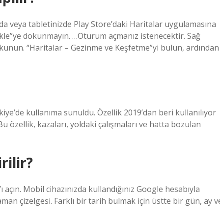
da veya tabletinizde Play Store’daki Haritalar uygulamasına
ükle”ye dokunmayın. …Oturum açmanız istenecektir. Sağ
dokunun. “Haritalar – Gezinme ve Keşfetme”yi bulun, ardından
rkiye’de kullanıma sunuldu. Özellik 2019’dan beri kullanılıyor
u özellik, kazaları, yoldaki çalışmaları ve hatta bozulan
rilir?
’ı açın. Mobil cihazınızda kullandığınız Google hesabıyla
an çizelgesi. Farklı bir tarih bulmak için üstte bir gün, ay v