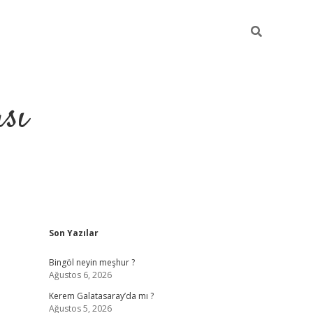
sı
Sidebar
Son Yazılar
betci casino
Bingöl neyin meşhur ?
Ağustos 6, 2026
Kerem Galatasaray’da mı ?
Ağustos 5, 2026