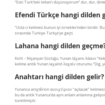
“Eski Türk’teki Ieltan’ı düşünüyorum” dur, dur, dinl
Efendi Türkçe hangi dilden g
“Usta cı kelimesi bunun iyi örneklerinden biridir. 
sırasında Türkiye Türkçe’ye geçti.
Lahana hangi dilden geçme
Kohl – Nişanyan Sözlüğü. Yunan láχano λάανο “Kelem
kelime antik Yunan laχaínō λαχαίν oturumu “Dig, yer y
Anahtarı hangi dilden gelir?
Yunanca aniχtḗrion ανοιχτίριον “açılacak” kelimesind
bu da antik Yunanca’da aynı anlam anlamına geliyor.
türetilmiştir.