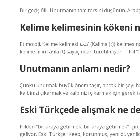
Bir geçiş fiili. Unutmanın tam tersini düşünün. Ar
Kelime kelimesinin kökeni n
Etimoloji. Kelime kelimesi كلمة (Kalima (t)) kelimesinden ödünç alınır “Söylenenler” ne anlama geliyor. Arapça
kelime fiilin faˁila (t) sayaçından türetilmiştir. “” Fiil “fii
Unutmanın anlamı nedir?
Çünkü unutmak büyük önem taşır, ancak bir şeyi ha
kalbinizi çıkarmak ve kalbinizi çıkarmak için gerekl
Eski Türkçede alışmak ne 
Fiilden “bir araya getirmek, bir araya getirmek” için ge
geliyor. Eski Türkçe “Keep, korunmuş, yenildi, yenildi”