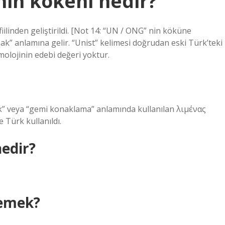
in kökeni nedir?
iilinden geliştirildi. [Not 14: “UN / ONG” nin köküne
ak” anlamına gelir. “Unist” kelimesi doğrudan eski Türk’teki
etimolojinin edebi değeri yoktur.
ak” veya “gemi konaklama” anlamında kullanılan λιμένας
 Türk kullanıldı.
edir?
demek?