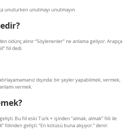
apça unuturken unutmayı unutmayın.
edir?
l” fiil dedi.
tırlayamamanız dışında: bir şeyler yapabilmek, vermek,
i anlamı vermek.
demek?
lişti. Bu fiil eski Türk + işinden “almak, almak” fiili ile
 fiilinden gelişti. “En kötüsü buna alışıyor.” denir.