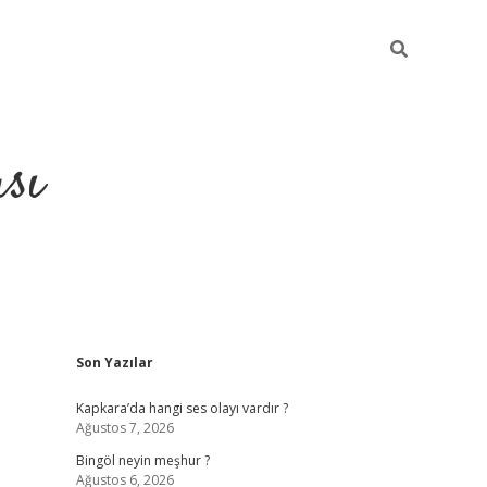
sı
Sidebar
Son Yazılar
betci casino
Kapkara’da hangi ses olayı vardır ?
Ağustos 7, 2026
Bingöl neyin meşhur ?
Ağustos 6, 2026