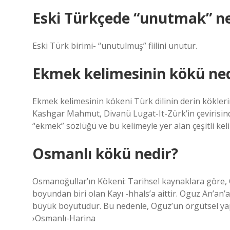
Eski Türkçede “unutmak” ne
Eski Türk birimi- “unutulmuş” fiilini unutur.
Ekmek kelimesinin kökü ned
Ekmek kelimesinin kökeni Türk dilinin derin kökleri
Kashgar Mahmut, Divanü Lugat-It-Zürk’in çevirisind
“ekmek” sözlüğü ve bu kelimeyle yer alan çeşitli kel
Osmanlı kökü nedir?
Osmanoğullar’ın Kökeni: Tarihsel kaynaklara göre,
boyundan biri olan Kayı -hhals’a aittir. Oguz An’an’a 
büyük boyutudur. Bu nedenle, Oguz’un örgütsel yapı
›Osmanlı-Harina