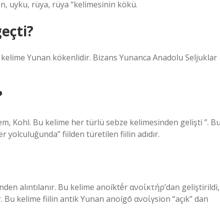
en, uyku, rüya, rüya “kelimesinin kökü.
eçti?
Bu kelime Yunan kökenlidir. Bizans Yunanca Anadolu Seljuklar
?
, Kohl. Bu kelime her türlü sebze kelimesinden gelişti ”. B
olculuğunda” fiilden türetilen fiilin adıdır.
en alıntılanır. Bu kelime anoíktḗr ανοίκτήρ’dan geliştirildi,
 Bu kelime fiilin antik Yunan anoígō ανοίγsion “açık” dan