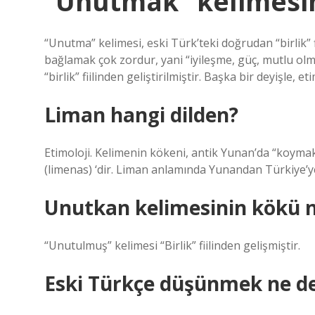
“Unutmak” kelimesin
“Unutma” kelimesi, eski Türk’teki doğrudan “birlik” f
bağlamak çok zordur, yani “iyileşme, güç, mutlu olm
“birlik” fiilinden geliştirilmiştir. Başka bir deyişle, 
Liman hangi dilden?
Etimoloji. Kelimenin kökeni, antik Yunan’da “koym
(limenas) ‘dir. Liman anlamında Yunandan Türkiye’ye
Unutkan kelimesinin kökü n
“Unutulmuş” kelimesi “Birlik” fiilinden gelişmiştir.
Eski Türkçe düşünmek ne 