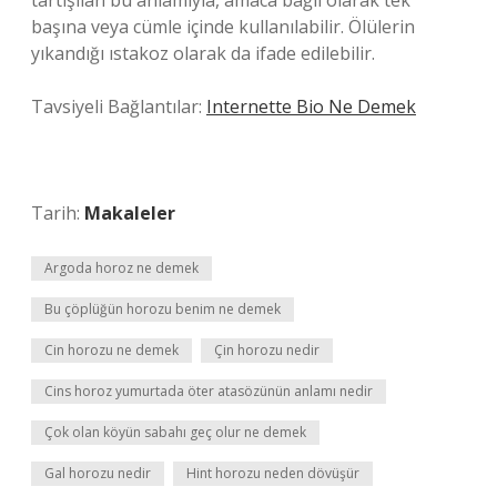
tartışılan bu anlamıyla, amaca bağlı olarak tek
başına veya cümle içinde kullanılabilir. Ölülerin
yıkandığı ıstakoz olarak da ifade edilebilir.
Tavsiyeli Bağlantılar:
Internette Bio Ne Demek
Tarih:
Makaleler
Argoda horoz ne demek
Bu çöplüğün horozu benim ne demek
Cin horozu ne demek
Çin horozu nedir
Cins horoz yumurtada öter atasözünün anlamı nedir
Çok olan köyün sabahı geç olur ne demek
Gal horozu nedir
Hint horozu neden dövüşür