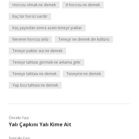
Horozu olmak ne demek
It horozu ne demek
Kaç tür horoz vardır
Kaç yaşından sonra azanı teneşir paklar
Nerenin horozu ünlü
Teneşir ne demek din kültürü
Teneşir paklar sizi ne demek
Teneşir tahtası görmek ne anlama gelir
Teneşir tahtası ne demek
Teneşirin ne demek
Yap boz tahtası ne demek
Önceki Yazı
Yalı Çapkını Yalı Kime Ait
Sonraki Yazı