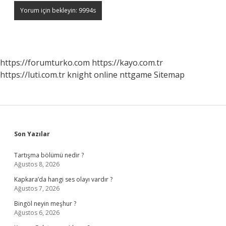
https://forumturko.com
https://kayo.com.tr
https://luti.com.tr
knight online
nttgame
Sitemap
Sidebar
Son Yazılar
Tartışma bölümü nedir ?
Ağustos 8, 2026
Kapkara’da hangi ses olayı vardır ?
Ağustos 7, 2026
Bingöl neyin meşhur ?
Ağustos 6, 2026