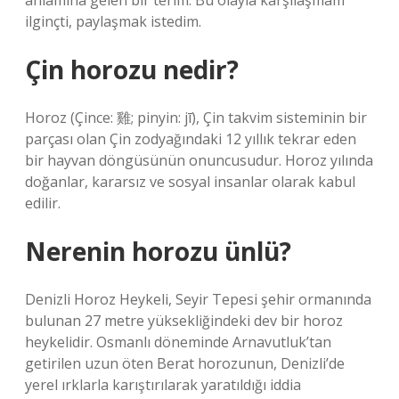
anlamına gelen bir terim. Bu olayla karşılaşmam
ilginçti, paylaşmak istedim.
Çin horozu nedir?
Horoz (Çince: 雞; pinyin: jī), Çin takvim sisteminin bir
parçası olan Çin zodyağındaki 12 yıllık tekrar eden
bir hayvan döngüsünün onuncusudur. Horoz yılında
doğanlar, kararsız ve sosyal insanlar olarak kabul
edilir.
Nerenin horozu ünlü?
Denizli Horoz Heykeli, Seyir Tepesi şehir ormanında
bulunan 27 metre yüksekliğindeki dev bir horoz
heykelidir. Osmanlı döneminde Arnavutluk’tan
getirilen uzun öten Berat horozunun, Denizli’de
yerel ırklarla karıştırılarak yaratıldığı iddia