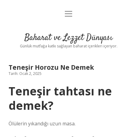
menüyü
Anasayfa
aç
Gizlilik Politikası
Baharat ve Lezzet Dünyası
Yasal Uyarı
Günlük mutfağa katkı sağlayan baharat içerikleri içeriyor.
Teneşir Horozu Ne Demek
Tarih: Ocak 2, 2025
Teneşir tahtası ne
demek?
Ölülerin yıkandığı uzun masa.