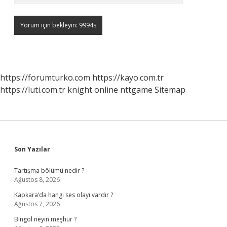
https://forumturko.com
https://kayo.com.tr
https://luti.com.tr
knight online
nttgame
Sitemap
Sidebar
Son Yazılar
Tartışma bölümü nedir ?
Ağustos 8, 2026
Kapkara’da hangi ses olayı vardır ?
Ağustos 7, 2026
Bingöl neyin meşhur ?