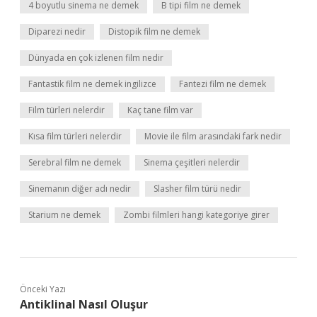
4 boyutlu sinema ne demek
B tipi film ne demek
Diparezi nedir
Distopik film ne demek
Dünyada en çok izlenen film nedir
Fantastik film ne demek ingilizce
Fantezi film ne demek
Film türleri nelerdir
Kaç tane film var
Kısa film türleri nelerdir
Movie ile film arasındaki fark nedir
Serebral film ne demek
Sinema çeşitleri nelerdir
Sinemanın diğer adı nedir
Slasher film türü nedir
Starium ne demek
Zombi filmleri hangi kategoriye girer
Önceki Yazı
Antiklinal Nasıl Oluşur