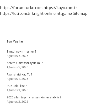
https://forumturko.com
https://kayo.com.tr
https://luti.com.tr
knight online
nttgame
Sitemap
Sidebar
Son Yazılar
Bingöl neyin meşhur ?
Ağustos 6, 2026
Kerem Galatasaray’da mı ?
Ağustos 5, 2026
Avans faizi kaç TL ?
Ağustos 4, 2026
3’ün kökü kaç ?
Ağustos 3, 2026
2025 silah taşıma ruhsatı kimler alabilir ?
Ağustos 3, 2026