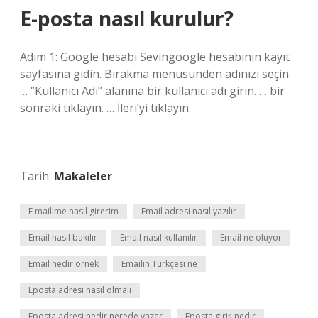
E-posta nasıl kurulur?
Adım 1: Google hesabı Sevingoogle hesabının kayıt
sayfasına gidin. Bırakma menüsünden adınızı seçin.
… “Kullanıcı Adı” alanına bir kullanıcı adı girin. … bir
sonraki tıklayın. … İleri’yi tıklayın.
Tarih:
Makaleler
E mailime nasıl girerim
Email adresi nasıl yazılır
Email nasıl bakılır
Email nasıl kullanılır
Email ne oluyor
Email nedir örnek
Emailin Türkçesi ne
Eposta adresi nasıl olmalı
Eposta adresi nedir nerede yazar
Eposta giriş nedir