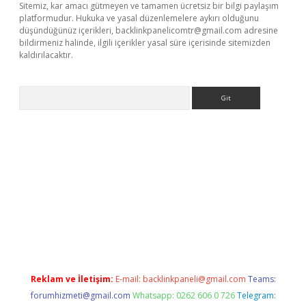
Sitemiz, kar amacı gütmeyen ve tamamen ücretsiz bir bilgi paylaşım
platformudur. Hukuka ve yasal düzenlemelere aykırı olduğunu
düşündüğünüz içerikleri,
backlinkpanelicomtr@gmail.com
adresine
bildirmeniz halinde, ilgili içerikler yasal süre içerisinde sitemizden
kaldırılacaktır.
Arama
asino
Reklam ve İletişim:
E-mail:
backlinkpaneli@gmail.com
Teams:
forumhizmeti@gmail.com
Whatsapp: 0262 606 0 726
Telegram: