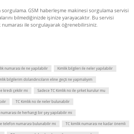
a sorgulama. GSM haberleşme makinesi sorgulama servisi
arını bilmediğinizde işinize yarayacaktır. Bu servisi
k numarası ile sorgulayarak öğrenebilirsiniz.
lik numarası ile ne yapılabilir
Kimlik bilgileri ile neler yapılabilir
mlik bilgilerim dolandırıcıların eline geçti ne yapmalıyım
e kredi çekilir mi
Sadece TC Kimlik no ile şirket kurulur mu
ılır
TC Kimlik no ile neler bulunabilir
 numarası ile herhangi bir şey yapılabilir mi
le telefon numarası bulunabilir mi
TC kimlik numarası ne kadar önemli