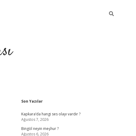
sı
Sidebar
Son Yazılar
betci casino
Kapkara’da hangi ses olayı vardır ?
Ağustos 7, 2026
Bingöl neyin meşhur ?
Ağustos 6, 2026