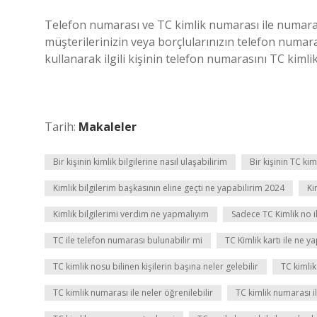
Telefon numarası ve TC kimlik numarası ile numar
müşterilerinizin veya borçlularınızın telefon numaral
kullanarak ilgili kişinin telefon numarasını TC kimli
Tarih:
Makaleler
Bir kişinin kimlik bilgilerine nasıl ulaşabilirim
Bir kişinin TC kim
Kimlik bilgilerim başkasının eline geçti ne yapabilirim 2024
Ki
Kimlik bilgilerimi verdim ne yapmalıyım
Sadece TC Kimlik no il
TC ile telefon numarası bulunabilir mi
TC Kimlik kartı ile ne yap
TC kimlik nosu bilinen kişilerin başına neler gelebilir
TC kimlik
TC kimlik numarası ile neler öğrenilebilir
TC kimlik numarası i