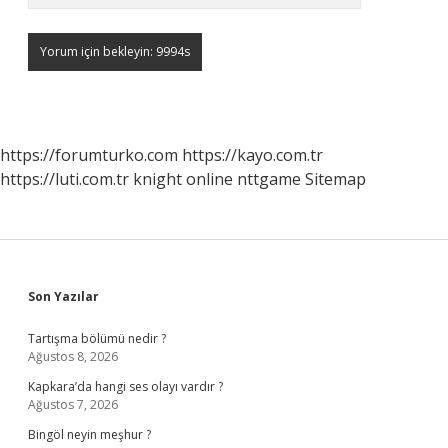
https://forumturko.com
https://kayo.com.tr
https://luti.com.tr
knight online
nttgame
Sitemap
Sidebar
Son Yazılar
Tartışma bölümü nedir ?
Ağustos 8, 2026
Kapkara’da hangi ses olayı vardır ?
Ağustos 7, 2026
Bingöl neyin meşhur ?