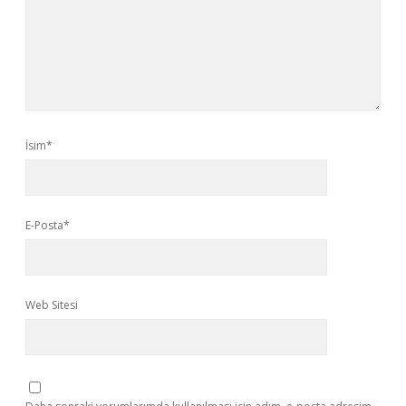
İsim*
E-Posta*
Web Sitesi