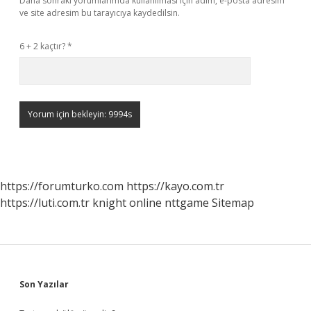
Daha sonraki yorumlarımda kullanılması için adım, e-posta adresim
ve site adresim bu tarayıcıya kaydedilsin.
6 + 2 kaçtır?
*
https://forumturko.com
https://kayo.com.tr
https://luti.com.tr
knight online
nttgame
Sitemap
Sidebar
Son Yazılar