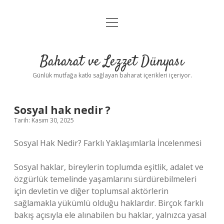
menüyü
Anasayfa
aç
Gizlilik Politikası
Baharat ve Lezzet Dünyası
Yasal Uyarı
Günlük mutfağa katkı sağlayan baharat içerikleri içeriyor.
Sosyal hak nedir ?
Tarih: Kasım 30, 2025
Sosyal Hak Nedir? Farklı Yaklaşımlarla İncelenmesi
Sosyal haklar, bireylerin toplumda eşitlik, adalet ve
özgürlük temelinde yaşamlarını sürdürebilmeleri
için devletin ve diğer toplumsal aktörlerin
sağlamakla yükümlü olduğu haklardır. Birçok farklı
bakış açısıyla ele alınabilen bu haklar, yalnızca yasal