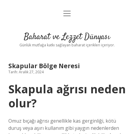
menüyü
Anasayfa
aç
Gizlilik Politikası
Baharat ve Lezzet Dünyası
Yasal Uyarı
Günlük mutfağa katkı sağlayan baharat içerikleri içeriyor.
Skapular Bölge Neresi
Tarih: Aralık 27, 2024
Skapula ağrısı neden
olur?
Omuz bıçağı ağrısı genellikle kas gerginliği, kötü
duruş veya aşırı kullanım gibi yaygın nedenlerden