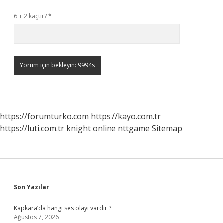
6 + 2 kaçtır?
*
https://forumturko.com
https://kayo.com.tr
https://luti.com.tr
knight online
nttgame
Sitemap
Sidebar
Son Yazılar
Kapkara’da hangi ses olayı vardır ?
Ağustos 7, 2026