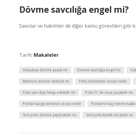
Dövme savcılığa engel mi?
Savcılar ve hakimler de diğer kamu görevlileri gibi k
Tarih:
Makaleler
Astsubay dövme yasak mı
Dövme savcılığa engel mi
Hak
Memura dövme serbest mi
Polis dövmenin cezası nedir
Polis sen diye hitap edebilir mi
Polis TC ile ceza yazabilir mi
Polisle kavga etmenin cezası nedir
Polislerin kaç mermi hakkı
Sivil polis dövme yaptırabilir mi
Sivil polis kimlik sorabilir mi