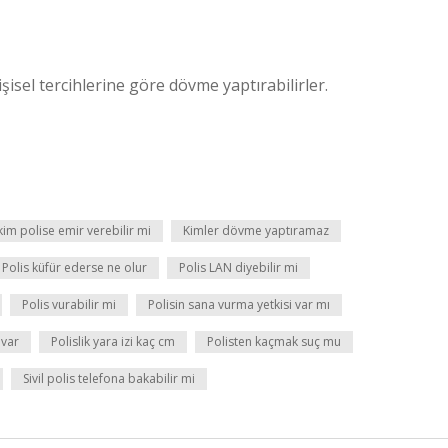
işisel tercihlerine göre dövme yaptırabilirler.
im polise emir verebilir mi
Kimler dövme yaptıramaz
Polis küfür ederse ne olur
Polis LAN diyebilir mi
Polis vurabilir mi
Polisin sana vurma yetkisi var mı
 var
Polislik yara izi kaç cm
Polisten kaçmak suç mu
Sivil polis telefona bakabilir mi