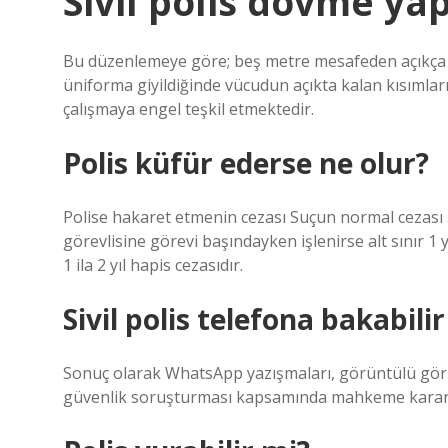
Sivil polis dövme yap
Bu düzenlemeye göre; beş metre mesafeden açıkça gö
üniforma giyildiğinde vücudun açıkta kalan kısımla
çalışmaya engel teşkil etmektedir.
Polis küfür ederse ne olur?
Polise hakaret etmenin cezası Suçun normal cezası 3
görevlisine görevi başındayken işlenirse alt sınır 
1 ila 2 yıl hapis cezasıdır.
Sivil polis telefona bakabili
Sonuç olarak WhatsApp yazışmaları, görüntülü görüşm
güvenlik soruşturması kapsamında mahkeme kararı