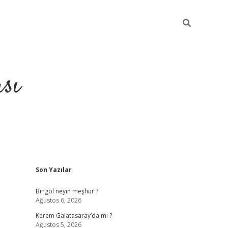
sı
Sidebar
Son Yazılar
betci casino
Bingöl neyin meşhur ?
Ağustos 6, 2026
Kerem Galatasaray’da mı ?
Ağustos 5, 2026