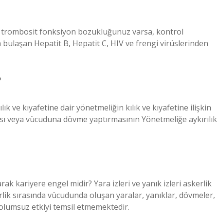
li ve trombosit fonksiyon bozukluğunuz varsa, kontrol
bulaşan Hepatit B, Hepatit C, HIV ve frengi virüslerinden
?
 ve kıyafetine dair yönetmeliğin kılık ve kıyafetine ilişkin
ı veya vücuduna dövme yaptırmasının Yönetmeliğe aykırılık
ak kariyere engel midir? Yara izleri ve yanık izleri askerlik
lik sırasında vücudunda oluşan yaralar, yanıklar, dövmeler,
r olumsuz etkiyi temsil etmemektedir.