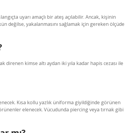
gıçta uyarı amaçlı bir ateş açılabilir. Ancak, kişinin
ün değilse, yakalanmasını sağlamak için gereken ölçüde
?
k direnen kimse altı aydan iki yıla kadar hapis cezası ile
 elenecek. Kısa kollu yazlık üniforma giyildiğinde görünen
görünenler elenecek. Vücudunda piercing veya tırnak gibi
var mı?