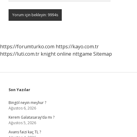
https://forumturko.com
https://kayo.com.tr
https://luti.com.tr
knight online
nttgame
Sitemap
Sidebar
Son Yazılar
Bingöl neyin meşhur ?
Ağustos 6, 2026
Kerem Galatasaray’da mı ?
Ağustos 5, 2026
Avans faizi kaç TL ?