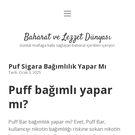
menüyü
Anasayfa
aç
Gizlilik Politikası
Baharat ve Lezzet Dünyası
Yasal Uyarı
Günlük mutfağa katkı sağlayan baharat içerikleri içeriyor.
Puf Sigara Bağımlılık Yapar Mı
Tarih: Ocak 3, 2025
Puff bağımlı yapar
mı?
Puff Bar bağımlılık yapar mı? Evet, Puff Bar,
kullanıcıyı nikotin bağımlılığı riskine sokan nikotin