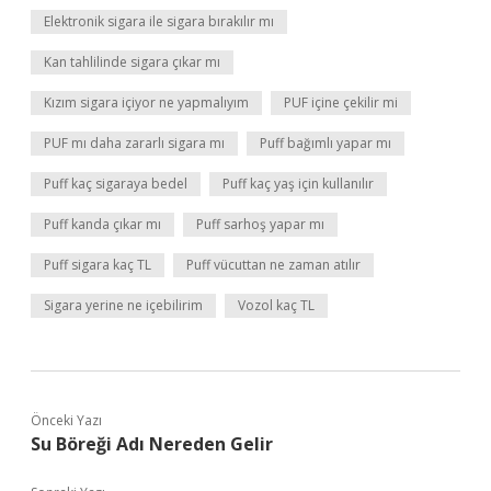
Elektronik sigara ile sigara bırakılır mı
Kan tahlilinde sigara çıkar mı
Kızım sigara içiyor ne yapmalıyım
PUF içine çekilir mi
PUF mı daha zararlı sigara mı
Puff bağımlı yapar mı
Puff kaç sigaraya bedel
Puff kaç yaş için kullanılır
Puff kanda çıkar mı
Puff sarhoş yapar mı
Puff sigara kaç TL
Puff vücuttan ne zaman atılır
Sigara yerine ne içebilirim
Vozol kaç TL
Önceki Yazı
Su Böreği Adı Nereden Gelir