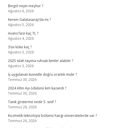
Bingöl neyin meşhur ?
Ağustos 6, 2026
Kerem Galatasaray’da mı ?
Ağustos 5, 2026
Avans faizi kaç TL ?
Ağustos 4, 2026
3’ün kökü kaç ?
Ağustos 3, 2026
2025 silah taşıma ruhsatı kimler alabilir ?
Ağustos 3, 2026
İş uygulanan kuvvetle doğru orantılı mıdır ?
Temmuz 30, 2026
2024 Altın Ayı ödülünü kim kazandı ?
Temmuz 30, 2026
Tanık gösterme nedir 5. sınıf ?
Temmuz 28, 2026
Kozmetik teknolojisi bölümü hangi üniversitelerde var ?
Temmuz 26, 2026