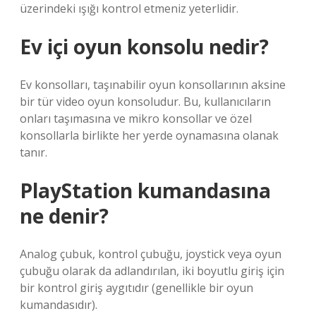
üzerindeki ışığı kontrol etmeniz yeterlidir.
Ev içi oyun konsolu nedir?
Ev konsolları, taşınabilir oyun konsollarının aksine
bir tür video oyun konsoludur. Bu, kullanıcıların
onları taşımasına ve mikro konsollar ve özel
konsollarla birlikte her yerde oynamasına olanak
tanır.
PlayStation kumandasına
ne denir?
Analog çubuk, kontrol çubuğu, joystick veya oyun
çubuğu olarak da adlandırılan, iki boyutlu giriş için
bir kontrol giriş aygıtıdır (genellikle bir oyun
kumandasıdır).