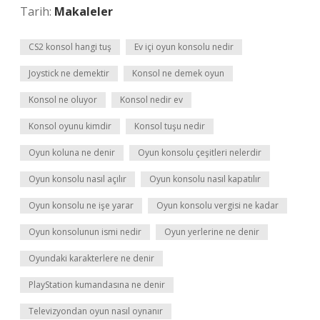
Tarih:
Makaleler
CS2 konsol hangi tuş
Ev içi oyun konsolu nedir
Joystick ne demektir
Konsol ne demek oyun
Konsol ne oluyor
Konsol nedir ev
Konsol oyunu kimdir
Konsol tuşu nedir
Oyun koluna ne denir
Oyun konsolu çeşitleri nelerdir
Oyun konsolu nasıl açılır
Oyun konsolu nasıl kapatılır
Oyun konsolu ne işe yarar
Oyun konsolu vergisi ne kadar
Oyun konsolunun ismi nedir
Oyun yerlerine ne denir
Oyundaki karakterlere ne denir
PlayStation kumandasına ne denir
Televizyondan oyun nasıl oynanır