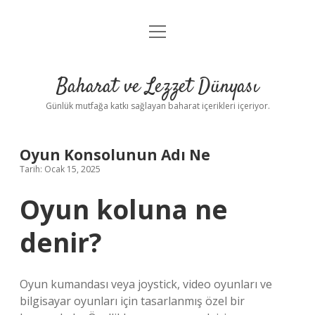
menüyü
Anasayfa
aç
Gizlilik Politikası
Baharat ve Lezzet Dünyası
Yasal Uyarı
Günlük mutfağa katkı sağlayan baharat içerikleri içeriyor.
Oyun Konsolunun Adı Ne
Tarih: Ocak 15, 2025
Oyun koluna ne
denir?
Oyun kumandası veya joystick, video oyunları ve
bilgisayar oyunları için tasarlanmış özel bir