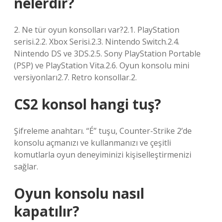
nelerdir?
2. Ne tür oyun konsolları var?2.1. PlayStation
serisi.2.2. Xbox Serisi.2.3. Nintendo Switch.2.4.
Nintendo DS ve 3DS.2.5. Sony PlayStation Portable
(PSP) ve PlayStation Vita.2.6. Oyun konsolu mini
versiyonları2.7. Retro konsollar.2.
CS2 konsol hangi tuş?
Şifreleme anahtarı. “É” tuşu, Counter-Strike 2’de
konsolu açmanızı ve kullanmanızı ve çeşitli
komutlarla oyun deneyiminizi kişiselleştirmenizi
sağlar.
Oyun konsolu nasıl
kapatılır?