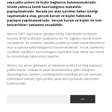
veya şahıs şirketi ile hiçbir bağlantısı bulunmamaktadır.
Sitede yalnızca kendi hazırladığımız makaleler
paylaşılmaktadır. Burada yer alan içerikler haber niteliği
taşımamakta olup, gerçek kurum ve kişiler hakkında
paylaşım yapılmamaktadır. Gerçek kurum ve kişiler ile isim
benzerlikleri tamamen tesadüfidir.
Sitemiz, 5651 Sayılı Kanun gereğince Bilgi Teknolojileri ve İletişim
Kurumu (BTK) tarafından onaylanmış bir Yer Sağlayıcı olarak hizmet
vermektedir. Bu nedenle, sitedeki içerikleri proaktif olarak denetleme
veya araştırma yükümlülüğümüz bulunmamaktadır. Ancak, üyelerimiz
yazdıkları içeriklerin sorumluluğunu taşımakta olup, siteye üye olarak
bu sorumluluğu kabul etmiş sayılırlar.
Sitemiz, kar amacı gütmeyen ve tamamen ücretsiz bir bilgi paylaşım
platformudur. Hukuka ve yasal düzenlemelere aykırı olduğunu
düşündüğünüz içerikleri,
backlinkpanelicomtr@gmail.com
adresine
bildirmeniz halinde, ilgili içerikler yasal süre içerisinde sitemizden
kaldırılacaktır.
Arama