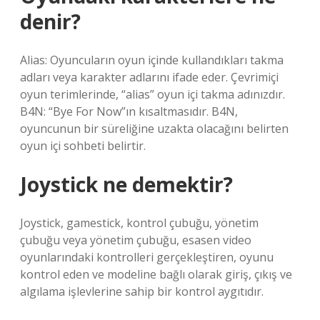
denir?
Alias: Oyuncuların oyun içinde kullandıkları takma
adları veya karakter adlarını ifade eder. Çevrimiçi
oyun terimlerinde, “alias” oyun içi takma adınızdır.
B4N: “Bye For Now”ın kısaltmasıdır. B4N,
oyuncunun bir süreliğine uzakta olacağını belirten
oyun içi sohbeti belirtir.
Joystick ne demektir?
Joystick, gamestick, kontrol çubuğu, yönetim
çubuğu veya yönetim çubuğu, esasen video
oyunlarındaki kontrolleri gerçekleştiren, oyunu
kontrol eden ve modeline bağlı olarak giriş, çıkış ve
algılama işlevlerine sahip bir kontrol aygıtıdır.