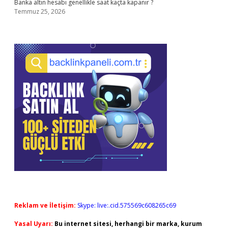
Banka altın hesabı genellikle saat kaçta kapanır ?
Temmuz 25, 2026
Reklam ve İletişim:
Skype: live:.cid.575569c608265c69
Yasal Uyarı:
Bu internet sitesi, herhangi bir marka, kurum