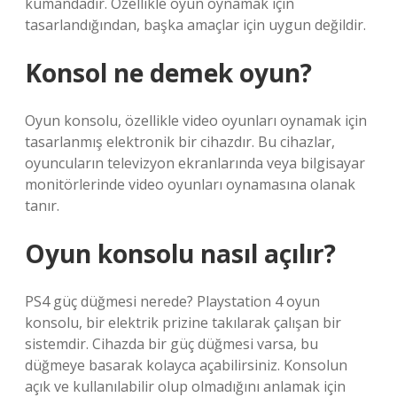
kumandadır. Özellikle oyun oynamak için
tasarlandığından, başka amaçlar için uygun değildir.
Konsol ne demek oyun?
Oyun konsolu, özellikle video oyunları oynamak için
tasarlanmış elektronik bir cihazdır. Bu cihazlar,
oyuncuların televizyon ekranlarında veya bilgisayar
monitörlerinde video oyunları oynamasına olanak
tanır.
Oyun konsolu nasıl açılır?
PS4 güç düğmesi nerede? Playstation 4 oyun
konsolu, bir elektrik prizine takılarak çalışan bir
sistemdir. Cihazda bir güç düğmesi varsa, bu
düğmeye basarak kolayca açabilirsiniz. Konsolun
açık ve kullanılabilir olup olmadığını anlamak için