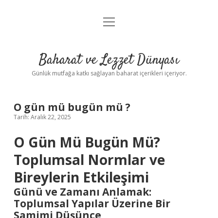
menüyü
Anasayfa
aç
Gizlilik Politikası
Baharat ve Lezzet Dünyası
Yasal Uyarı
Günlük mutfağa katkı sağlayan baharat içerikleri içeriyor.
O gün mü bugün mü ?
Tarih: Aralık 22, 2025
O Gün Mü Bugün Mü?
Toplumsal Normlar ve
Bireylerin Etkileşimi
Günü ve Zamanı Anlamak:
Toplumsal Yapılar Üzerine Bir
Samimi Düşünce