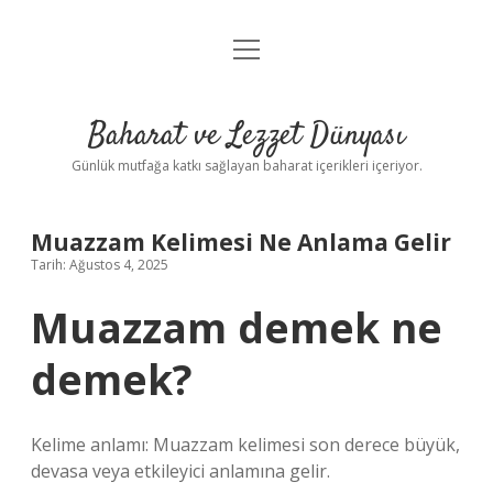
menüyü
Anasayfa
aç
Gizlilik Politikası
Baharat ve Lezzet Dünyası
Yasal Uyarı
Günlük mutfağa katkı sağlayan baharat içerikleri içeriyor.
Muazzam Kelimesi Ne Anlama Gelir
Tarih: Ağustos 4, 2025
Muazzam demek ne
demek?
Kelime anlamı: Muazzam kelimesi son derece büyük,
devasa veya etkileyici anlamına gelir.