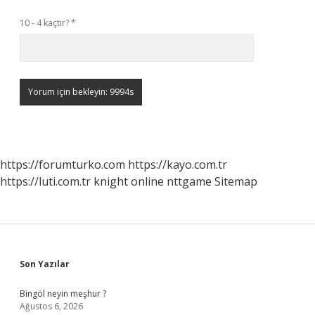
10 - 4 kaçtır?
*
https://forumturko.com
https://kayo.com.tr
https://luti.com.tr
knight online
nttgame
Sitemap
Sidebar
Son Yazılar
Bingöl neyin meşhur ?
Ağustos 6, 2026