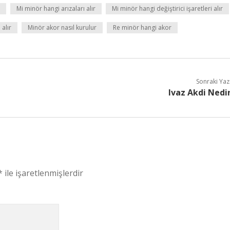
Mi minör hangi arızaları alır
Mi minör hangi değiştirici işaretleri alır
alır
Minör akor nasıl kurulur
Re minör hangi akor
Sonraki Yaz
Ivaz Akdi Nedi
*
ile işaretlenmişlerdir