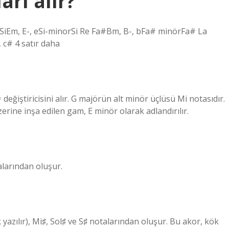
arı alır?
SiEm, E-, eSi-minorSi Re Fa#Bm, B-, bFa# minörFa# La
c# 4 satır daha
eğiştiricisini alır. G majörün alt minör üçlüsü Mi notasıdır.
erine inşa edilen gam, E minör olarak adlandırılır.
alarından oluşur.
azılır), Mi♯, Sol♯ ve S♯ notalarından oluşur. Bu akor, kök