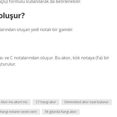
çlü) formülü kullanılarak da belirlenebilir.
oluşur?
talarından oluşan yedi notalı bir gamdır.
La♭ ve C notalarından oluşur. Bu akor, kök notaya (Fa) bir
şturulur.
Akor mu akort mu
C7 hangi akor
Diminished akor nasıl bulunur
i hangi notanın sesini verir
Mi gitarda hangi akor