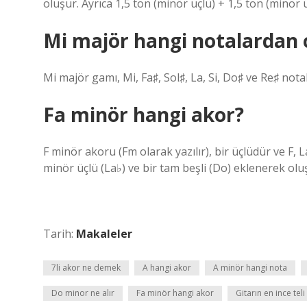
oluşur. Ayrıca 1,5 ton (minör üçlü) + 1,5 ton (minör ü
Mi majör hangi notalardan 
Mi majör gamı, Mi, Fa♯, ​​​​Sol♯, La, Si, Do♯ ve Re♯ no
Fa minör hangi akor?
F minör akoru (Fm olarak yazılır), bir üçlüdür ve F, 
minör üçlü (La♭) ve bir tam beşli (Do) eklenerek olu
Tarih:
Makaleler
7li akor ne demek
A hangi akor
A minör hangi nota
Do minor ne alır
Fa minör hangi akor
Gitarın en ince tel