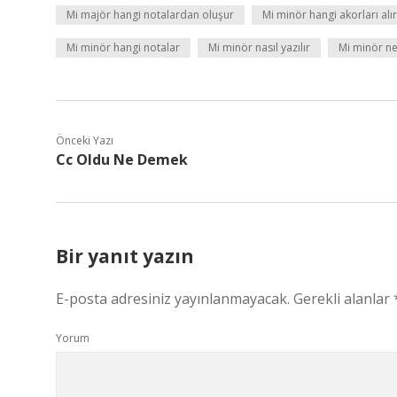
Mi majör hangi notalardan oluşur
Mi minör hangi akorları alır
Mi minör hangi notalar
Mi minör nasıl yazılır
Mi minör ne 
Önceki Yazı
Cc Oldu Ne Demek
Bir yanıt yazın
E-posta adresiniz yayınlanmayacak.
Gerekli alanlar
Yorum