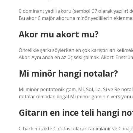
C dominant yedili akoru (sembol C7 olarak yazılır) dö
Bu akor C majör akoruna minör yedililerin eklenmes
Akor mu akort mu?
Öncelikle şarkı söylerken en çok karıştırılan kelime
Akor: Aynı anda en az üç sesi çalmak. Akort: Enstrü
Mi minör hangi notalar?
Mi minör pentatonik gam, Mi, Sol, La, Si ve Re notal
notalar olmadan doğal Mi minör gamının versiyonu
Gitarın en ince teli hangi no
C harfi müzikte C notası olarak tanımlanır ve C maj