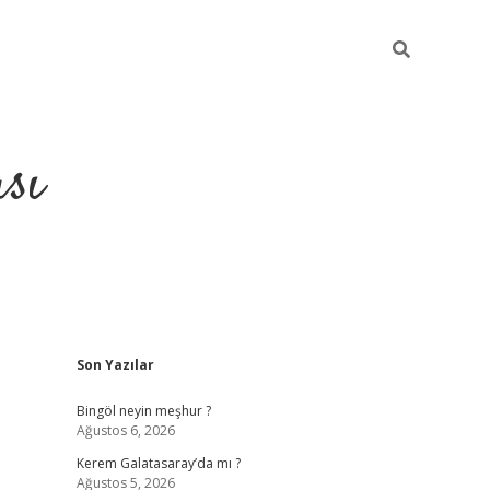
sı
Sidebar
Son Yazılar
betci casino
Bingöl neyin meşhur ?
Ağustos 6, 2026
Kerem Galatasaray’da mı ?
Ağustos 5, 2026