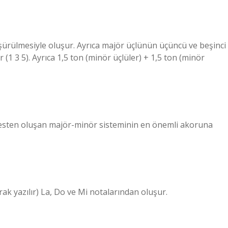
şürülmesiyle oluşur. Ayrıca majör üçlünün üçüncü ve beşinci
(1 3 5). Ayrıca 1,5 ton (minör üçlüler) + 1,5 ton (minör
sesten oluşan majör-minör sisteminin en önemli akoruna
k yazılır) La, Do ve Mi notalarından oluşur.