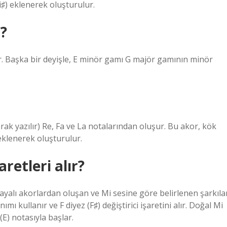
Si♯) eklenerek oluşturulur.
r?
. Başka bir deyişle, E minör gamı ​​G majör gamının minör
k yazılır) Re, Fa ve La notalarından oluşur. Bu akor, kök
 eklenerek oluşturulur.
aretleri alır?
yalı akorlardan oluşan ve Mi sesine göre belirlenen şarkıla
 kullanır ve F diyez (F♯) değiştirici işaretini alır. Doğal Mi
(E) notasıyla başlar.