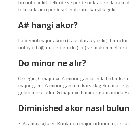
bu nota belirli tellerde ve perde noktalarında çalınabi
telin sekizinci perdesi C notasına karşılık gelir.
A# hangi akor?
La bemol majör akoru (La# olarak yazılır), bir üçlü
notaya (La♯) majör bir üçlü (Do) ve mükemmel bir be
Do minor ne alır?
Örneğin, C majör ve A minör gamlarında hiçbir kusu
majör gamı, A minör gamının karşılık gelen majör ga
gelen minörüdür: G majör ve E minör gamlarında F 
Diminished akor nasıl bulu
3. Azalmış üçlüler: Bunlar da majör üçlünün üçüncü v