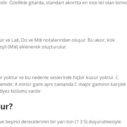
lir. Özellikle gitarda, standart akortta en ince tel olan birinc
dür ve La♯, Do ve Mi♯ notalarından oluşur. Bu akor, kök
şli (Mi♯) eklenerek oluşturulur.
r yoktur ve bu nedenle seslerinde hiçbir kusur yoktur. C
mıdır; A minör gamı ​​aynı zamanda C majör gamının karşılık
diyez bölümü vardır.
nur?
e beşinci derecelerinin bir yarı ton (1 3 5) düşürülmesiyle