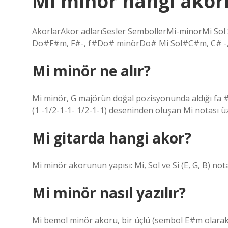
Mi minör hangi akorl
AkorlarAkor adlarıSesler SembollerMi-minorMi Sol 
Do#F#m, F#-, f#Do# minörDo# Mi Sol#C#m, C# -, 
Mi minör ne alır?
Mi minör, G majörün doğal pozisyonunda aldığı fa # d
(1 -1/2-1-1- 1/2-1-1) deseninden oluşan Mi notası üz
Mi gitarda hangi akor?
Mi minör akorunun yapısı: Mi, Sol ve Si (E, G, B) not
Mi minör nasıl yazılır?
Mi bemol minör akoru, bir üçlü (sembol E#m olarak y