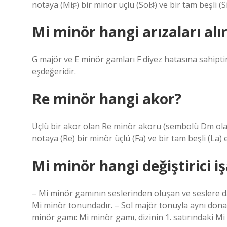
notaya (Mi♯) bir minör üçlü (Sol♯) ve bir tam beşli (
Mi minör hangi arızaları alı
G majör ve E minör gamları F diyez hatasına sahiptir
eşdeğeridir.
Re minör hangi akor?
Üçlü bir akor olan Re minör akoru (sembolü Dm olara
notaya (Re) bir minör üçlü (Fa) ve bir tam beşli (La)
Mi minör hangi değiştirici iş
– Mi minör gamının seslerinden oluşan ve seslere da
Mi minör tonundadır. – Sol majör tonuyla aynı donanımı
minör gamı: Mi minör gamı, dizinin 1. satırındaki Mi 