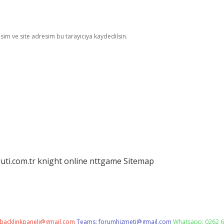
im ve site adresim bu tarayıcıya kaydedilsin.
luti.com.tr
knight online
nttgame
Sitemap
backlinkpaneli@gmail.com
Teams:
forumhizmeti@gmail.com
Whatsapp: 0262 6