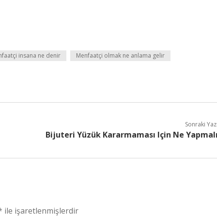
faatçi insana ne denir
Menfaatçi olmak ne anlama gelir
Sonraki Yaz
Bijuteri Yüzük Kararmaması Için Ne Yapmal
*
ile işaretlenmişlerdir