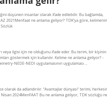
anlama gelir?
ini düşünen insanlar olarak ifade edilebilir. Bu bağlamda,
r.11 HAZ 2021Menfaat ne anlama geliyor? TDK’ya göre, kelimeni
› Sözlük
ı veya ilgisi için ne olduğunu ifade eder. Bu terim, bir kişinin
mları göstermek için kullanılır. Kelime ne anlama geliyor? -
i Neinetry-NEDE-NEDI uygulamasının uygulaması …
ce olarak da adlandırılır. “Avantajlar dünyası” terimi, herkesi
. 21 Nisan 2024MenFAAT Bu ne anlama geliyor, TDK sözlüğü n