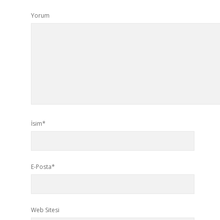
Yorum
İsim*
E-Posta*
Web Sitesi