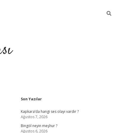
sı
Sidebar
Son Yazılar
betci casino
Kapkara’da hangi ses olayı vardır ?
Ağustos 7, 2026
Bingöl neyin meşhur ?
Ağustos 6, 2026