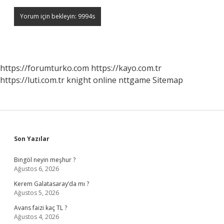
https://forumturko.com
https://kayo.com.tr
https://luti.com.tr
knight online
nttgame
Sitemap
Sidebar
Son Yazılar
Bingöl neyin meşhur ?
Ağustos 6, 2026
Kerem Galatasaray’da mı ?
Ağustos 5, 2026
Avans faizi kaç TL ?
Ağustos 4, 2026