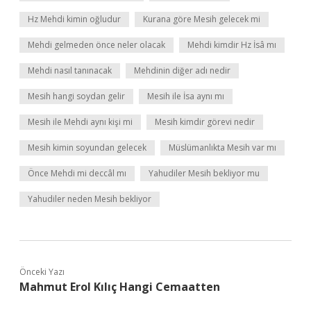
Hz Mehdi kimin oğludur
Kurana göre Mesih gelecek mi
Mehdi gelmeden önce neler olacak
Mehdi kimdir Hz İsâ mı
Mehdi nasıl tanınacak
Mehdinin diğer adı nedir
Mesih hangi soydan gelir
Mesih ile İsa aynı mı
Mesih ile Mehdi aynı kişi mi
Mesih kimdir görevi nedir
Mesih kimin soyundan gelecek
Müslümanlıkta Mesih var mı
Önce Mehdi mi deccâl mı
Yahudiler Mesih bekliyor mu
Yahudiler neden Mesih bekliyor
Önceki Yazı
Mahmut Erol Kılıç Hangi Cemaatten