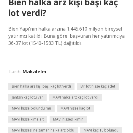
Bien halka arz kişi başı kaç
lot verdi?
Bien Yapı’nın halka arzına 1.445.610 milyon bireysel
yatırımcı katıldı. Buna göre, başvuran her yatırımcıya
36-37 lot (1540-1583 TL) dağıtıldı.
Tarih:
Makaleler
Bien halka arz kişi başı kaç lot verdi
Bir lot hisse kaç adet
Jantsin kaç lotu var
MAVI halka arz kaç lot verdi
MAVI hisse bölündü mü
MAVI hisse kaç lot
MAVI hisse kime ait
MAVI hissesi kimin
MAVI hissesi ne zaman halka arz oldu
MAVI kaç TL bölündü