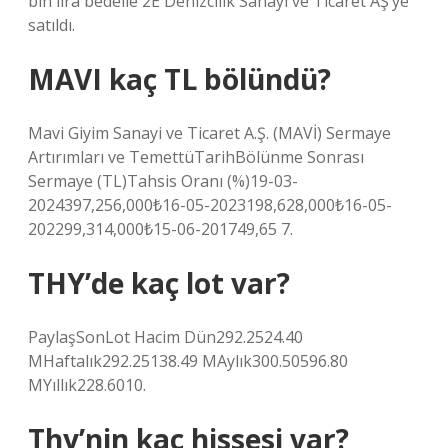
bin lira bedelle 2E Denizcilik Sanayi ve Ticaret AŞ’ye
satıldı.
MAVI kaç TL bölündü?
Mavi Giyim Sanayi ve Ticaret A.Ş. (MAVİ) Sermaye
Artırımları ve TemettüTarihBölünme Sonrası
Sermaye (TL)Tahsis Oranı (%)19-03-
2024397,256,000₺16-05-2023198,628,000₺16-05-
202299,314,000₺15-06-201749,65 7.
THY’de kaç lot var?
PaylaşSonLot Hacim Dün292.2524.40
MHaftalık292.25138.49 MAylık300.50596.80
MYıllık228.6010.
Thy’nin kaç hissesi var?