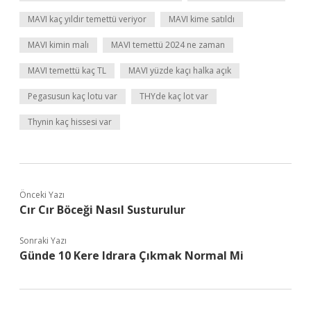
MAVI kaç yıldır temettü veriyor
MAVI kime satıldı
MAVI kimin malı
MAVI temettü 2024 ne zaman
MAVI temettü kaç TL
MAVI yüzde kaçı halka açık
Pegasusun kaç lotu var
THYde kaç lot var
Thynin kaç hissesi var
Önceki Yazı
Cır Cır Böceği Nasıl Susturulur
Sonraki Yazı
Günde 10 Kere Idrara Çıkmak Normal Mi