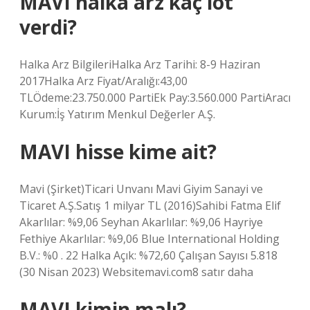
MAVI halka arz kaç lot
verdi?
Halka Arz BilgileriHalka Arz Tarihi: 8-9 Haziran
2017Halka Arz Fiyat/Aralığı:43,00
TLÖdeme:23.750.000 PartiEk Pay:3.560.000 PartiAracı
Kurum:İş Yatırım Menkul Değerler A.Ş.
MAVI hisse kime ait?
Mavi (Şirket)Ticari Unvanı Mavi Giyim Sanayi ve
Ticaret A.Ş.Satış 1 milyar TL (2016)Sahibi Fatma Elif
Akarlılar: %9,06 Seyhan Akarlılar: %9,06 Hayriye
Fethiye Akarlılar: %9,06 Blue International Holding
B.V.: %0 . 22 Halka Açık: %72,60 Çalışan Sayısı 5.818
(30 Nisan 2023) Websitemavi.com8 satır daha
MAVI kimin malı?