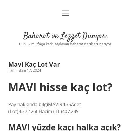
menüyü
Anasayfa
aç
Gizlilik Politikası
Baharat ve Lezzet Dünyası
Yasal Uyarı
Günlük mutfağa katkı sağlayan baharat içerikleri içeriyor.
Mavi Kaç Lot Var
Tarih: Ekim 17, 2024
MAVI hisse kaç lot?
Pay hakkında bilgiMAVI94.35Adet
(Lot)4.372.260Hacim (TL)407.249.
MAVI yüzde kaçı halka açık?