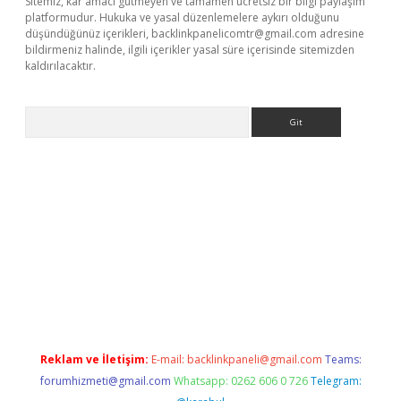
Sitemiz, kar amacı gütmeyen ve tamamen ücretsiz bir bilgi paylaşım
platformudur. Hukuka ve yasal düzenlemelere aykırı olduğunu
düşündüğünüz içerikleri,
backlinkpanelicomtr@gmail.com
adresine
bildirmeniz halinde, ilgili içerikler yasal süre içerisinde sitemizden
kaldırılacaktır.
Arama
asino
Reklam ve İletişim:
E-mail:
backlinkpaneli@gmail.com
Teams:
forumhizmeti@gmail.com
Whatsapp: 0262 606 0 726
Telegram: