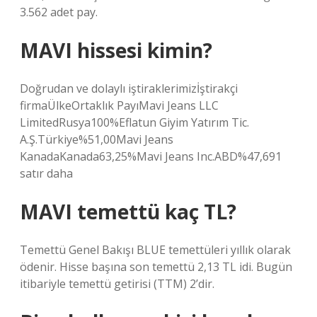
3.562 adet pay.
MAVI hissesi kimin?
Doğrudan ve dolaylı iştiraklerimizİştirakçi
firmaÜlkeOrtaklık PayıMavi Jeans LLC
LimitedRusya100%Eflatun Giyim Yatırım Tic.
A.Ş.Türkiye%51,00Mavi Jeans
KanadaKanada63,25%Mavi Jeans Inc.ABD%47,691
satır daha
MAVI temettü kaç TL?
Temettü Genel Bakışı BLUE temettüleri yıllık olarak
ödenir. Hisse başına son temettü 2,13 TL idi. Bugün
itibariyle temettü getirisi (TTM) 2’dir.